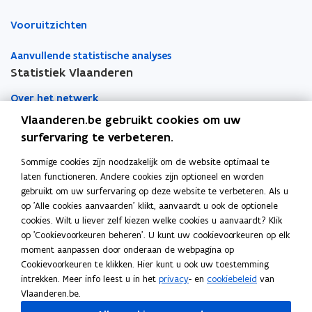
Vooruitzichten
Aanvullende statistische analyses
Statistiek Vlaanderen
Over het netwerk
Vlaanderen.be gebruikt cookies om uw
Academische samenwerking
surfervaring te verbeteren.
Nieuws
Sommige cookies zijn noodzakelijk om de website optimaal te
laten functioneren. Andere cookies zijn optioneel en worden
Evenementen
gebruikt om uw surfervaring op deze website te verbeteren. Als u
op 'Alle cookies aanvaarden' klikt, aanvaardt u ook de optionele
Contact
cookies. Wilt u liever zelf kiezen welke cookies u aanvaardt? Klik
op 'Cookievoorkeuren beheren'. U kunt uw cookievoorkeuren op elk
moment aanpassen door onderaan de webpagina op
Pers
Cookievoorkeuren te klikken. Hier kunt u ook uw toestemming
intrekken. Meer info leest u in het
privacy
- en
cookiebeleid
van
Vlaanderen.be.
Volg Statistiek Vlaanderen op