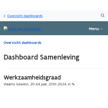
Overslaan
Zoeken
en
Overzicht dashboards
naar
de
Menu
inhoud
gaan
Gedaan
Overzicht dashboards
met
laden.
Dashboard Samenleving
U
bevindt
zich
op:
Werkzaamheidsgraad
Dashboard
Samenleving
Vlaams Gewest, 20-64 jaar, 2010-2024, in %