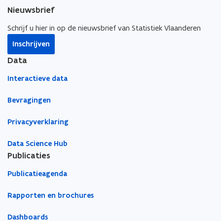
Nieuwsbrief
t
t
a
i
i
a
Schrijf u hier in op de nieuwsbrief van Statistiek Vlaanderen
n
n
r
Inschrijven
n
n
k
i
i
l
Data
e
e
e
Interactieve data
u
u
m
w
w
b
Bevragingen
v
v
o
e
e
r
Privacyverklaring
n
n
d
s
s
Data Science Hub
t
t
Publicaties
e
e
Publicatieagenda
r
r
Rapporten en brochures
Dashboards