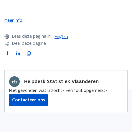
Meer info
Lees deze pagina in:
English
Deel deze pagina
F
L
K
a
i
o
c
n
p
e
k
i
Helpdesk Statistiek Vlaanderen
b
e
e
o
d
e
Niet gevonden wat u zocht? Een fout opgemerkt?
o
i
r
Contacteer ons
k
n
l
o
o
i
p
p
n
e
e
k
n
n
n