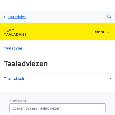
Overslaan
Zoeken
en
Taaladvies
naar
de
TEAM
Menu
inhoud
TAALADVIES
gaan
Gedaan
Taaladvies
met
laden.
Taaladviezen
U
bevindt
zich
Thematisch
op:
Taaladviezen
Zoekterm