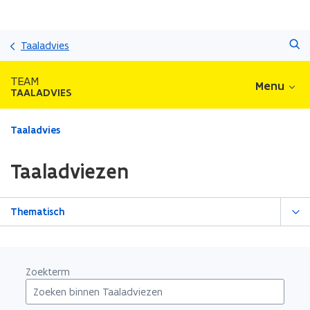
Overslaan
Zoeken
en
Taaladvies
naar
de
TEAM
Menu
inhoud
TAALADVIES
gaan
Gedaan
Taaladvies
met
laden.
Taaladviezen
U
bevindt
zich
Thematisch
op:
Taaladviezen
Zoekterm