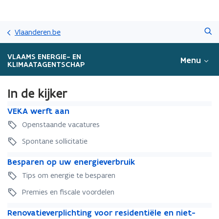
Overslaan
Zoeken
en
Vlaanderen.be
naar
de
VLAAMS ENERGIE- EN
Menu
inhoud
KLIMAATAGENTSCHAP
gaan
In de kijker
V
V
VEKA werft aan
E
E
Openstaande vacatures
K
K
A
A
Spontane sollicitatie
w
w
B
e
B
e
Besparen op uw energieverbruik
e
r
e
r
Tips om energie te besparen
s
f
s
f
p
t
p
t
Premies en fiscale voordelen
a
a
a
a
R
r
a
R
r
Renovatieverplichting voor residentiële en niet-
a
e
e
n