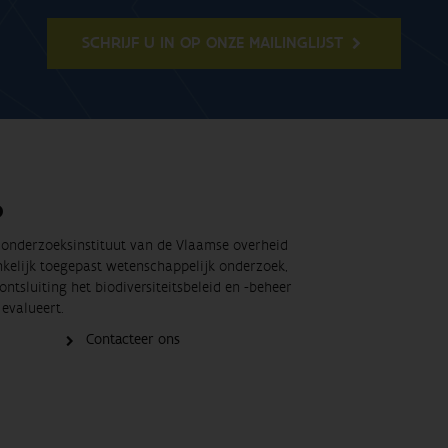
SCHRIJF U IN OP ONZE MAILINGLIJST
O
t onderzoeksinstituut van de Vlaamse overheid
nkelijk toegepast wetenschappelijk onderzoek,
ontsluiting het biodiversiteitsbeleid en -beheer
evalueert.
Contacteer ons