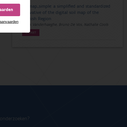
soilmap_simple: a simplified and standardized
vaarden
derivative of the digital soil map of the
Flemish Region
 aanvaarden
Floris Vanderhaeghe, Bruno De Vos, Nathalie Cools
DATASET
n onderzoeken?