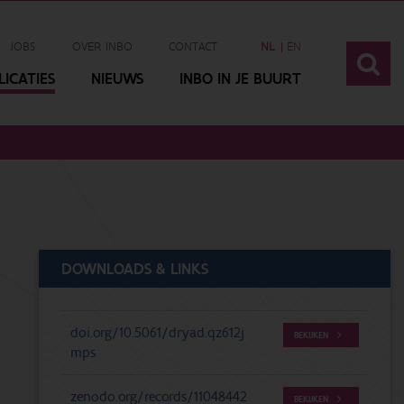
JOBS
OVER INBO
CONTACT
NL
EN
ICATIES
NIEUWS
INBO IN JE BUURT
DOWNLOADS & LINKS
doi.org/10.5061/dryad.qz612j
BEKIJKEN
mps
zenodo.org/records/11048442
BEKIJKEN