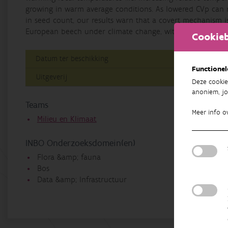
growing in warm average conditions. As lowered CVp can r
in seed count, our results warn that a covert mechanism 
European beech under climate change, with great potentia
Cookieb
Datum ter beschikking
23/04/202
Functionel
Uitgeverij
Instituut 
Deze cookie
anoniem, jo
Teams
Meer info o
Milieu en Klimaat
INBO Onderzoeksdomein(en)
Flora &amp; fauna
Bos
Data &amp; Infrastructuur