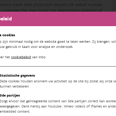
educe viable seed production despite the overall increase
is underway that may hinder the regeneration potential of
l to alter forest functioning and community dynamics.
eleid
4
e cookies
voor Natuur- en Bosonderzoek
s zijn minimaal nodig om de website goed te laten werken. Zij brengen, vol
uw gebruik in kaart voor analyse en onderzoek.
ver het
cookiebeleid
van Inbo.
Statistische gegevens
Deze cookies houden anoniem uw activiteit op de site bij zodat wij onze se
kunnen verbeteren.
3de partijen
Zorgt ervoor dat geïntegreerde content van 3de partijen correct kan worde
weergegeven. Denk hierbij aan Youtube-, Vimeo- video's of iframes en ande
embedded content.