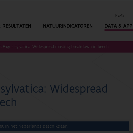
PERS
 RESULTATEN
NATUURINDICATOREN
DATA & APPL
a Fagus sylvatica: Widespread masting breakdown in beech
sylvatica: Widespread
eech
et in het Nederlands beschikbaar.