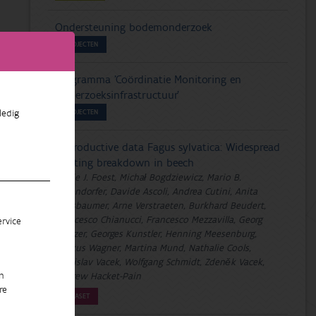
Ondersteuning bodemonderzoek
PROJECTEN
Programma 'Coördinatie Monitoring en
Onderzoeksinfrastructuur'
ledig
PROJECTEN
Reproductive data Fagus sylvatica: Widespread
masting breakdown in beech
Jessie J. Foest, Michał Bogdziewicz, Mario B.
Pesendorfer, Davide Ascoli, Andrea Cutini, Anita
Nussbaumer, Arne Verstraeten, Burkhard Beudert,
Francesco Chianucci, Francesco Mezzavilla, Georg
rvice
Gratzer, Georges Kunstler, Henning Meesenburg,
Markus Wagner, Martina Mund, Nathalie Cools,
Stanislav Vacek, Wolfgang Schmidt, Zdeněk Vacek,
n
Andrew Hacket-Pain
re
DATASET