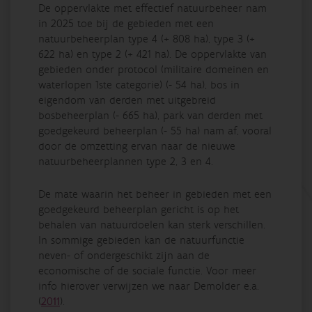
De oppervlakte met effectief natuurbeheer nam
in 2025 toe bij de gebieden met een
natuurbeheerplan type 4 (+ 808 ha), type 3 (+
622 ha) en type 2 (+ 421 ha). De oppervlakte van
gebieden onder protocol (militaire domeinen en
waterlopen 1ste categorie) (- 54 ha), bos in
eigendom van derden met uitgebreid
bosbeheerplan (- 665 ha), park van derden met
goedgekeurd beheerplan (- 55 ha) nam af, vooral
door de omzetting ervan naar de nieuwe
natuurbeheerplannen type 2, 3 en 4.
De mate waarin het beheer in gebieden met een
goedgekeurd beheerplan gericht is op het
behalen van natuurdoelen kan sterk verschillen.
In sommige gebieden kan de natuurfunctie
neven- of ondergeschikt zijn aan de
economische of de sociale functie. Voor meer
info hierover verwijzen we naar
Demolder e.a.
(
2011
)
.