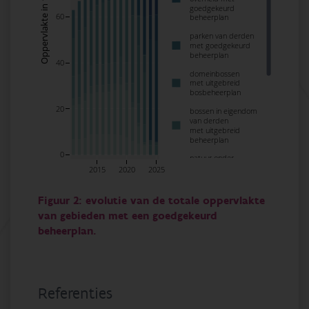
Oppervlakte in 1000 ha
goedgekeurd
60
beheerplan
parken van derden
met goedgekeurd
beheerplan
40
domeinbossen
met uitgebreid
bosbeheerplan
20
bossen in eigendom
van derden
met uitgebreid
beheerplan
0
natuur onder
protocol
2015
2020
2025
bosreservaat
Figuur 2: evolutie van de totale oppervlakte
erkend
van gebieden met een goedgekeurd
natuurreservaat
beheerplan.
Vlaams
natuurreservaat of
natuurdomeinen met
een goedgekeurd
beheerplan
Referenties