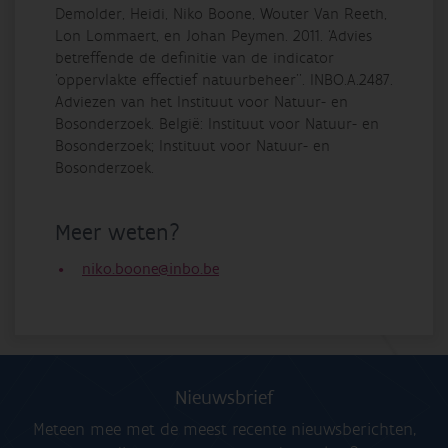
Demolder, Heidi, Niko Boone, Wouter Van Reeth,
Lon Lommaert, en Johan Peymen. 2011.
‘Advies
betreffende de definitie van de indicator
’oppervlakte effectief natuurbeheer’’
. INBO.A.2487.
Adviezen van het Instituut voor Natuur- en
Bosonderzoek. Belgi
ë
: Instituut voor Natuur- en
Bosonderzoek; Instituut voor Natuur- en
Bosonderzoek.
Meer weten?
niko.boone@inbo.be
Nieuwsbrief
Meteen mee met de meest recente nieuwsberichten,