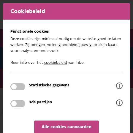
Cookiebeleid
Functionele cookies
Deze cookies zijn minimaal nodig om de website goed te laten
werken. Zij brengen, volledig anoniem, jouw gebruik in kaart
voor analyse en onderzoek.
Natuurindicatoren
Meer info over het
cookiebeleid
van Inbo.
Natuurindicatoren
Oppervlakte met effectief natuurbeheer
Statistische gegevens
Terug naar overzicht
3de partijen
OVERZICHT
METADATA
Alle cookies aanvaarden