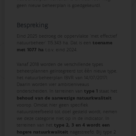
geen nieuw beheerplan is goedgekeurd).
Bespreking
Eind 2025 bedroeg de oppervlakte ‘met effectief
natuurbeheer’ 115.343 ha. Dat is een
toename
met 1077 ha
t.o.v. eind 2024.
Vanaf 2018 worden de verschillende types
beheerplannen geïntegreerd tot één nieuw type,
het natuurbeheerplan (BVR van 14/07/2017).
Daarin worden vier ambitieniveaus
onderscheiden. In terreinen van
type 1
staat het
behoud van de aanwezige natuurkwaliteit
voorop. Omdat hier geen specifiek
natuurstreefbeeld tot doel gesteld wordt, nemen
we deze categorie niet op in de indicator. In
terreinen van het
type 2, 3 en 4 wordt een
hogere natuurkwaliteit
nagestreefd. Bij type 2