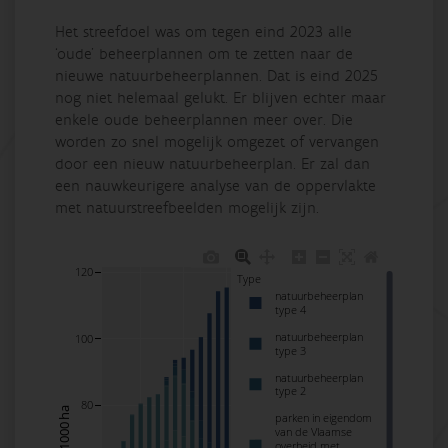
Het streefdoel was om tegen eind 2023 alle
‘oude’ beheerplannen om te zetten naar de
nieuwe natuurbeheerplannen. Dat is eind 2025
nog niet helemaal gelukt. Er blijven echter maar
enkele oude beheerplannen meer over. Die
worden zo snel mogelijk omgezet of vervangen
door een nieuw natuurbeheerplan. Er zal dan
een nauwkeurigere analyse van de oppervlakte
met natuurstreefbeelden mogelijk zijn.
120
Type
natuurbeheerplan
type 4
natuurbeheerplan
100
type 3
natuurbeheerplan
type 2
80
parken in eigendom
van de Vlaamse
overheid met