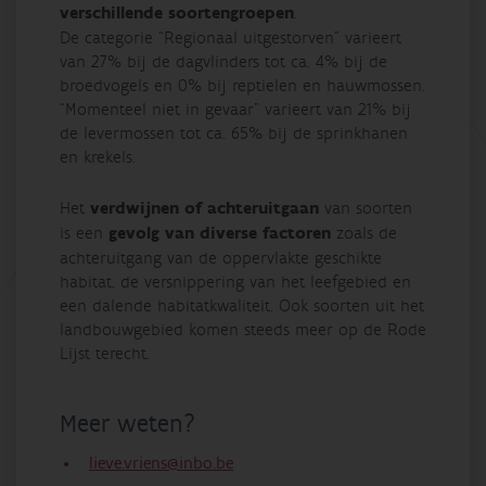
verschillende soortengroepen
.
De categorie “Regionaal uitgestorven” varieert
van 27% bij de dagvlinders tot ca. 4% bij de
broedvogels en 0% bij reptielen en hauwmossen.
“Momenteel niet in gevaar” varieert van 21% bij
de levermossen tot ca. 65% bij de sprinkhanen
en krekels.
Het
verdwijnen of achteruitgaan
van soorten
is een
gevolg van diverse factoren
zoals de
achteruitgang van de oppervlakte geschikte
habitat, de versnippering van het leefgebied en
een dalende habitatkwaliteit. Ook soorten uit het
landbouwgebied komen steeds meer op de Rode
Lijst terecht.
Meer weten?
lieve.vriens@inbo.be