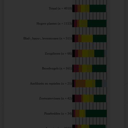
Totaal (n = 4010)
Hogere planten (n = 1153)
Blad-, hauw-, levermossen (n = 511)
Zoogdieren (n = 66)
Broedvogels (n = 161)
Amfibieën en reptielen (n = 21)
Zoetwatervissen (n = 42)
Pissebedden (n = 34)