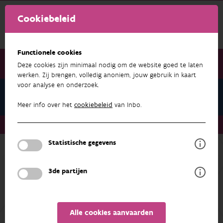
Cookiebeleid
Functionele cookies
Deze cookies zijn minimaal nodig om de website goed te laten
werken. Zij brengen, volledig anoniem, jouw gebruik in kaart
voor analyse en onderzoek.
Natuurindicatoren
Meer info over het
cookiebeleid
van Inbo.
Natuurindicatoren
Rode-Lijststatus per groep
Statistische gegevens
Terug naar overzicht
OVERZICHT
METADATA
3de partijen
Rode-Lijststatus per groep
Alle cookies aanvaarden