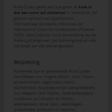
Rode Lijsten geven aan hoe groot de
kans is
dat een soort zal uitsterven
in Vlaanderen. Dit
gebeurt op basis van objectieve en
internationaal aanvaarde criteria van de
International Union for Conservation of Nature
(IUCN). Deze indicator toont de verdeling van de
Rode-Lijstcategorieën per soortengroep en voor
het totaal van alle soortengroepen.
Bespreking
Momenteel zijn er gevalideerde Rode Lijsten
beschikbaar voor hogere planten, blad-, hauw-
en levermossen, dagvlinders, macro-
nachtvlinders, houtbewonende bladsprietkevers
(o.a. vliegend hert), libellen, lieveheersbeestjes,
loopkevers, sprinkhanen en krekels,
waterwantsen, wilde bijen, zweefvliegen,
pissebedden, amfibieën en reptielen,