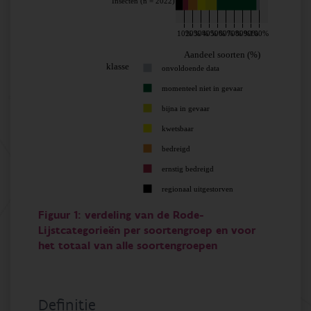
Insecten (n = 2022)
10%
20%
30%
40%
50%
60%
70%
80%
90%
100%
Aandeel soorten (%)
klasse
onvoldoende data
momenteel niet in gevaar
bijna in gevaar
kwetsbaar
bedreigd
ernstig bedreigd
regionaal uitgestorven
Figuur 1: verdeling van de Rode-
Lijstcategorieën per soortengroep en voor
het totaal van alle soortengroepen
Definitie