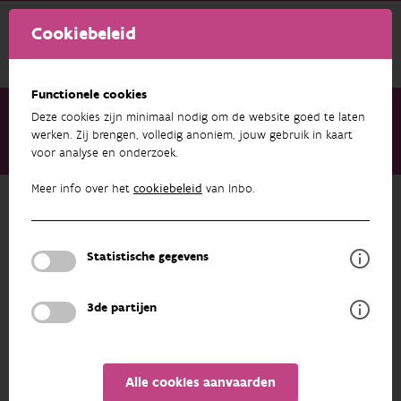
Cookiebeleid
Functionele cookies
Deze cookies zijn minimaal nodig om de website goed te laten
werken. Zij brengen, volledig anoniem, jouw gebruik in kaart
voor analyse en onderzoek.
Over ons
Medewerkers
Ann Milbau
Meer info over het
cookiebeleid
van Inbo.
Terug naar overzicht
Ann Milbau
Statistische gegevens
PROFIEL
3de partijen
Alle cookies aanvaarden