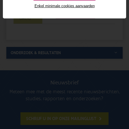
Details
Enkel minimale cookies aanvaarden
0000-0003-3555-8883
ORCID
ONDERZOEK & RESULTATEN
Nieuwsbrief
Meteen mee met de meest recente nieuwsberichten,
studies, rapporten en onderzoeken?
SCHRIJF U IN OP ONZE MAILINGLIJST