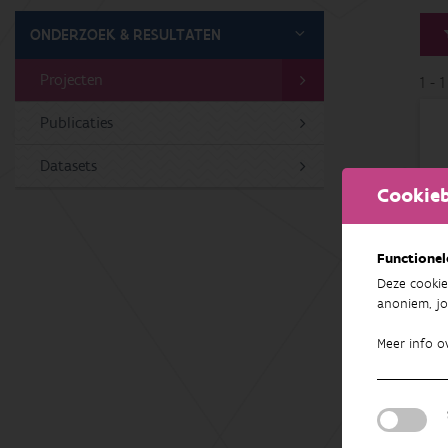
ONDERZOEK & RESULTATEN
Projecten
1 - 
Publicaties
Datasets
Cookieb
Functionel
Deze cookie
anoniem, jo
Meer info o