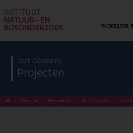
ONDERZOEK &
Bart Goossens
Projecten
Over ons
Medewerkers
Bart Goossens
Projec