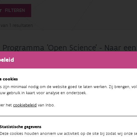
FILTEREN
1 van 1 resultaten
Programma 'Open Science' - Naar een 
onderzoekscyclus
eleid
Floris Vanderhaeghe
,
Aaike De Wever
, Carine Wils, Peter Van Gossum, 
Vanermen, Toon Van Daele, Bart Goossens, Ine Pauwels, Lymke Janssens
e cookies
Turkelboom, Karen Cox, Tim Adriaens, Hans Van Calster, Arno Thomaes
s zijn minimaal nodig om de website goed te laten werken. Zij brengen, vol
Aaike De Wever, Tanja Milotic, Damiano Oldoni, Saskia Wanner, Marc Pol
uw gebruik in kaart voor analyse en onderzoek.
Desair, Floris Vanderhaeghe
INBO
ver het
cookiebeleid
van Inbo.
01/01/2020 - 31/12/2035
Statistische gegevens
Deze cookies houden anoniem uw activiteit op de site bij zodat wij onze se