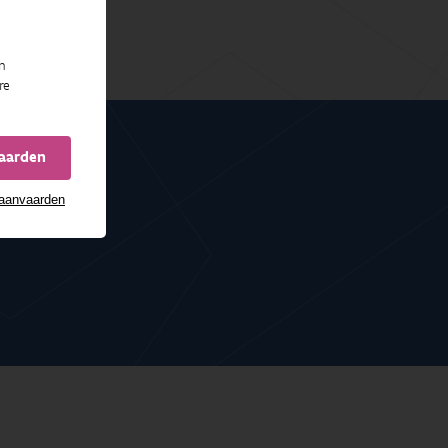
n
re
vaarden
 aanvaarden
n onderzoeken?