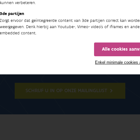
kunnen verbeteren.
3de partijen
Zorgt ervoor dat geïntegreerde content van 3de partijen correct kan worde
weergegeven. Denk hierbij aan Youtube-, Vimeo- video's of iframes en ande
embedded content.
Nieuwsbrief
Alle cookies aan
Enkel minimale cookies
t de meest recente nieuwsberichten, studies, rapporten e
SCHRIJF U IN OP ONZE MAILINGLIJST