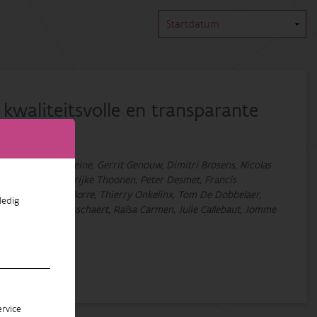
kwaliteitsvolle en transparante
Jim Casaer, Jan Breine, Gerrit Genouw, Dimitri Brosens, Nicolas
, An Leyssen, Marijke Thoonen, Peter Desmet, Francis
, Jeroen Vanden Borre, Thierry Onkelinx, Tom De Dobbelaer,
ledig
let, Frederic Piesschaert, Raïsa Carmen, Julie Callebaut, Jomme
rvice