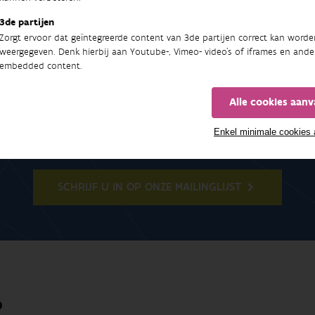
3de partijen
Zorgt ervoor dat geïntegreerde content van 3de partijen correct kan worde
weergegeven. Denk hierbij aan Youtube-, Vimeo- video's of iframes en ande
embedded content.
Nieuwsbrief
Alle cookies aan
Enkel minimale cookies
t de meest recente nieuwsberichten, studies, rapporten e
SCHRIJF U IN OP ONZE MAILINGLIJST
O