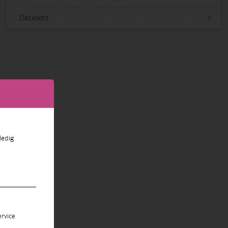
Datasets
ledig
rvice