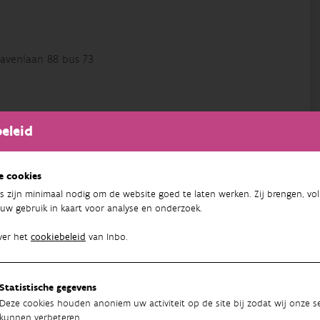
avenlaan 88 bus 73
eleid
SCo Flanders project, en een datasteward, werkend op het
 INBO.
e cookies
s zijn minimaal nodig om de website goed te laten werken. Zij brengen, vol
uw gebruik in kaart voor analyse en onderzoek.
45
ver het
cookiebeleid
van Inbo.
Statistische gegevens
Deze cookies houden anoniem uw activiteit op de site bij zodat wij onze se
kunnen verbeteren.