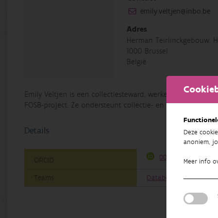
emily.veltjen@inbo.be
Adres
Herman Teirlinckgebouw, H
1000 Brussel
België
Cookieb
Emily Veltjen is een collectiesteward, werkend op het DiS
FOSB-project. Ze ondersteunt collectie- en databeheer bij
Functionel
Details
Deze cookie
anoniem, jo
0000-0002-3170-33
ORCID
Meer info o
Teams
Databeheer