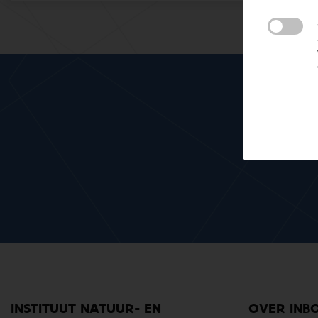
Meteen mee me
INSTITUUT NATUUR- EN
OVER INB