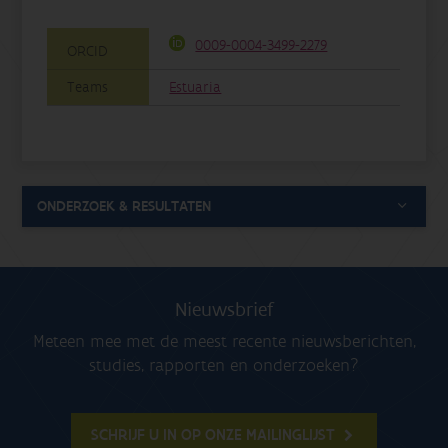
0009-0004-3499-2279
ORCID
Teams
Estuaria
ONDERZOEK & RESULTATEN
Nieuwsbrief
Meteen mee met de meest recente nieuwsberichten,
studies, rapporten en onderzoeken?
SCHRIJF U IN OP ONZE MAILINGLIJST