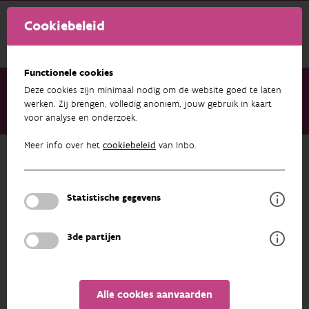
Cookiebeleid
Functionele cookies
Deze cookies zijn minimaal nodig om de website goed te laten
werken. Zij brengen, volledig anoniem, jouw gebruik in kaart
voor analyse en onderzoek.
Over ons
Medewerkers
Florian Van Hecke
Meer info over het
cookiebeleid
van Inbo.
Terug naar overzicht
Florian Van Hecke
Statistische gegevens
PROFIEL
3de partijen
Alle cookies aanvaarden