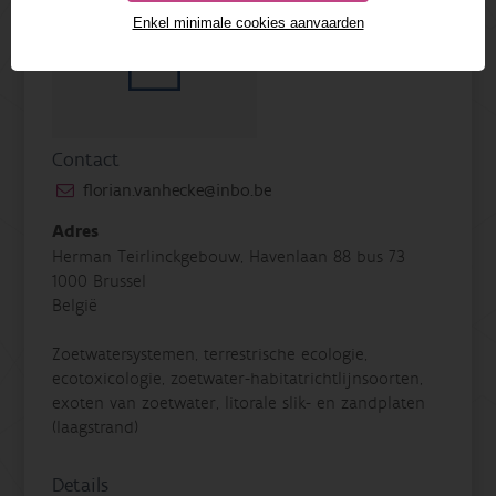
Enkel minimale cookies aanvaarden
Contact
florian.vanhecke@inbo.be
Adres
Herman Teirlinckgebouw, Havenlaan 88 bus 73
1000 Brussel
België
Zoetwatersystemen, terrestrische ecologie,
ecotoxicologie, zoetwater-habitatrichtlijnsoorten,
exoten van zoetwater, litorale slik- en zandplaten
(laagstrand)
Details