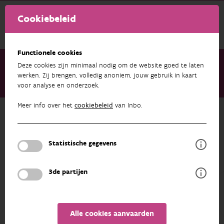
Cookiebeleid
Functionele cookies
Deze cookies zijn minimaal nodig om de website goed te laten
werken. Zij brengen, volledig anoniem, jouw gebruik in kaart
voor analyse en onderzoek.
Over ons
Medewerkers
Frank Huysentruyt
Meer info over het
cookiebeleid
van Inbo.
Terug naar overzicht
Frank Huysentruyt
Statistische gegevens
PROFIEL
3de partijen
Alle cookies aanvaarden