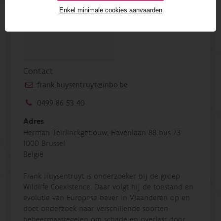
Enkel minimale cookies aanvaarden
Contact
frank.huysentruyt@inbo.be
0499 86 53 40
Adres
Herman Teirlinckgebouw, Havenlaan 88 bus 73
1000 Brussel
België
Frank Huysentruyt is onderzoeker bij de groep
Wildlife Coexistence. Daar volgt hij de toestand en
evolutie van Europese bever in Vlaanderen op en
doet onderzoek naar verschillende soorten
beheermaatregelen om schade en overlast door