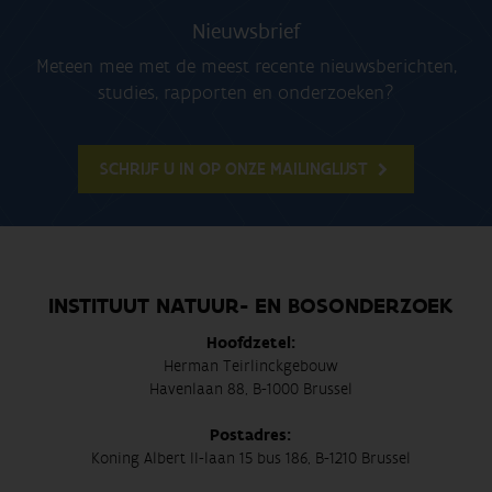
Nieuwsbrief
Meteen mee met de meest recente nieuwsberichten,
studies, rapporten en onderzoeken?
SCHRIJF U IN OP ONZE MAILINGLIJST
INSTITUUT NATUUR- EN BOSONDERZOEK
Hoofdzetel:
Herman Teirlinckgebouw
Havenlaan 88, B-1000 Brussel
Postadres:
Koning Albert II-laan 15 bus 186, B-1210 Brussel