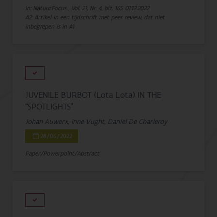
In: NatuurFocus , Vol. 21, Nr. 4, blz. 165
01.12.2022
A2: Artikel in een tijdschrift met peer review, dat niet
inbegrepen is in A1
JUVENILE BURBOT (Lota Lota) IN THE
“SPOTLIGHTS”
Johan Auwerx, Inne Vught, Daniel De Charleroy
28/06/2022
Paper/Powerpoint/Abstract