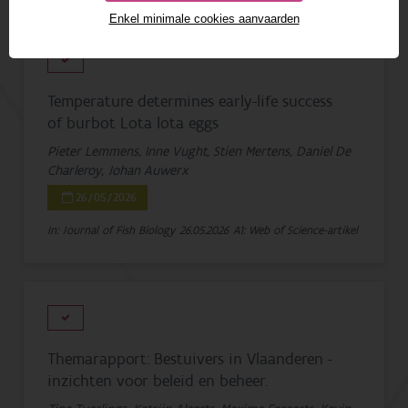
1 - 20 van 63 resultaten
Enkel minimale cookies aanvaarden
Temperature determines early-life success
of burbot Lota lota eggs
Pieter Lemmens, Inne Vught, Stien Mertens, Daniel De
Charleroy, Johan Auwerx
26/05/2026
In: Journal of Fish Biology
26.05.2026
A1: Web of Science-artikel
Themarapport: Bestuivers in Vlaanderen -
inzichten voor beleid en beheer.