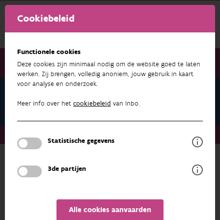
Cookiebeleid
Functionele cookies
Deze cookies zijn minimaal nodig om de website goed te laten
werken. Zij brengen, volledig anoniem, jouw gebruik in kaart
voor analyse en onderzoek.
Inne Vught
Publicaties
Meer info over het
cookiebeleid
van Inbo.
Over ons
Medewerkers
Inne Vught
Publicaties
Statistische gegevens
3de partijen
ONDERZOEK & RESULTATEN
FILTEREN
Alle cookies aanvaarden