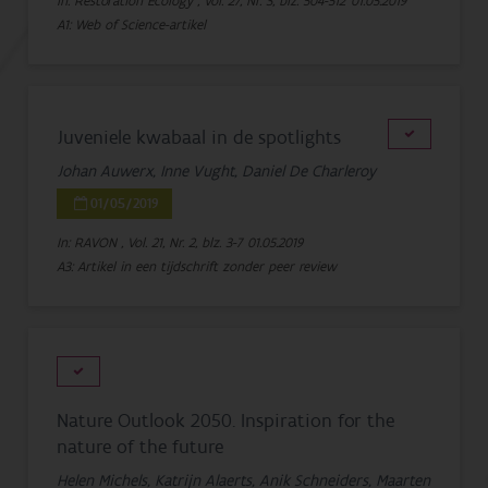
In: Restoration Ecology , Vol. 27, Nr. 3, blz. 504-512
01.05.2019
A1: Web of Science-artikel
Juveniele kwabaal in de spotlights
Johan Auwerx, Inne Vught, Daniel De Charleroy
01/05/2019
In: RAVON , Vol. 21, Nr. 2, blz. 3-7
01.05.2019
A3: Artikel in een tijdschrift zonder peer review
Nature Outlook 2050. Inspiration for the
nature of the future
Helen Michels, Katrijn Alaerts, Anik Schneiders, Maarten