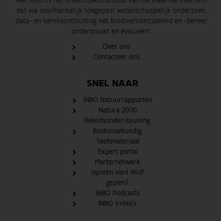
Het INBO is het onderzoeksinstituut van de Vlaamse overheid
dat via onafhankelijk toegepast wetenschappelijk onderzoek,
data- en kennisontsluiting het biodiversiteitsbeleid en -beheer
onderbouwt en evalueert.
Over ons
Contacteer ons
SNEL NAAR
INBO Natuurrapporten
Natura 2000
Beleidsondersteuning
Bosbouwkundig
Teeltmateriaal
Expert portal
Marternetwerk
(sporen van) Wolf
gezien?
INBO Podcasts
INBO Video's