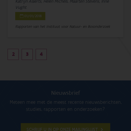
Katrijn Alaerts, Helen Michels, Maarten Stevens, Inne
Vught
01/01/2018
Rapporten van het Instituut voor Natuur- en Bosonderzoek
2
3
4
Nieuwsbrief
Meteen mee met de meest recente nieuwsberichten,
studies, rapporten en onderzoeken?
SCHRIJF U IN OP ONZE MAILINGLIJST