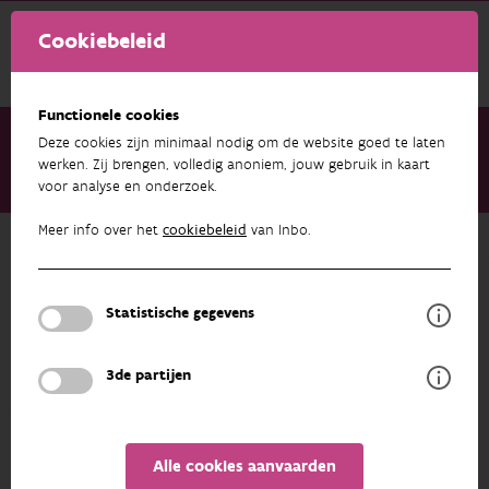
Cookiebeleid
Functionele cookies
Deze cookies zijn minimaal nodig om de website goed te laten
werken. Zij brengen, volledig anoniem, jouw gebruik in kaart
voor analyse en onderzoek.
Over ons
Medewerkers
Johan Auwerx
Meer info over het
cookiebeleid
van Inbo.
Terug naar overzicht
Johan Auwerx
Statistische gegevens
PROFIEL
3de partijen
Alle cookies aanvaarden