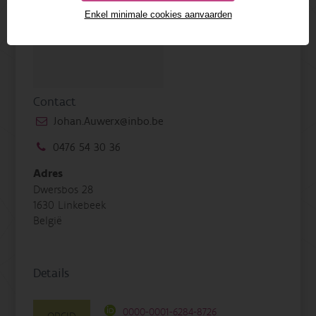
Enkel minimale cookies aanvaarden
Contact
Johan.Auwerx@inbo.be
0476 54 30 36
Adres
Dwersbos 28
1630 Linkebeek
België
Details
0000-0001-6284-8726