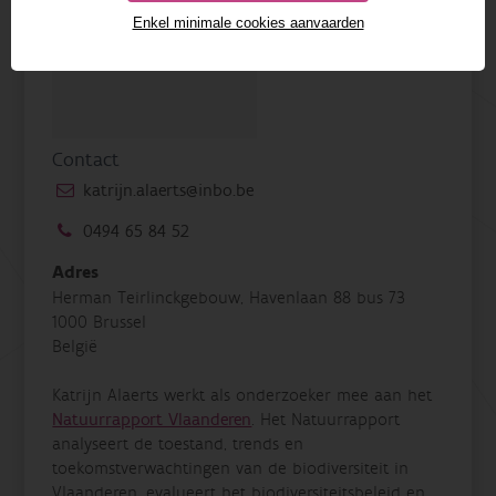
Enkel minimale cookies aanvaarden
Contact
katrijn.alaerts@inbo.be
0494 65 84 52
Adres
Herman Teirlinckgebouw, Havenlaan 88 bus 73
1000 Brussel
België
Katrijn Alaerts werkt als onderzoeker mee aan het
Natuurrapport Vlaanderen
. Het Natuurrapport
analyseert de toestand, trends en
toekomstverwachtingen van de biodiversiteit in
Vlaanderen, evalueert het biodiversiteitsbeleid en