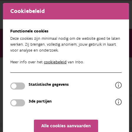
Cookiebeleid
Functionele cookies
Deze cookies zijn minimaal nodig om de website goed te laten
werken. Zij brengen, volledig anoniem, jouw gebruik in kaart
voor analyse en onderzoek.
Over ons
Medewerkers
Katrijn Alaerts
Meer info over het
cookiebeleid
van Inbo.
Terug naar overzicht
Katrijn Alaerts
Statistische gegevens
PROFIEL
3de partijen
Alle cookies aanvaarden