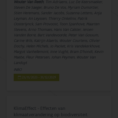
Wouter Van Reeth
, Tim Adriaens, Luc De Keersmaeker,
Steven De Saeger, Bruno De Vos, Myriam Dumortier,
Stien Heremans, Sander Jacobs, Suzanna Lettens, Anja
Leyman, An Leyssen, Thierry Onkelinx, Patrik
Oosterlynck, Sam Provoost, Toon Spanhove, Maarten
Stevens, Arno Thomaes, Hans Van Calster, Jeroen
Vanden Borre, Bart Vandevoorde, Peter Van Gossum,
Carine Wils, Katrijn Alaerts, Wouter Courtens, Olivier
Dochy, Helen Michels, Jo Packet, Kris Vandekerkhove,
Margot Vanhellemont, Inne Vught, Bram D'hondt, Kevin
Maebe, Fleur Petersen, Johan Peymen, Wouter Van
Landuyt
INBO
23/11/2023 - 31/12/2029
KlimaEffect - Effecten van
klimaatverandering op biodiversiteit