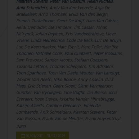
Maarten Stevens
,
Peter Van Gossum
,
Helen Michels
,
Anik Schneiders
, Andy Van Kerckvoorde, Anja De
Braekeleer, Arno Thomaes, Erika Van den Bergh,
Francis Turkelboom, Geert De Knijf, Hans Van Calster,
Heidi Demolder, Ilse Simoens, Jim Casaer, Johan
Neirynck, Johan Peymen, Kris Vandekerkhove, Lieve
Vriens, Linda Meiresonne, Lode De Beck, Luc De Bruyn,
Luc De Keersmaeker, Marc Esprit, Marc Pollet, Marijke
Thoonen, Nathalie Cools, Paul Quataert, Peter Roskams,
Sam Provoost, Sander Jacobs, Stefaan Goessens,
Suzanna Lettens, Thomas Scheppers, Tim Adriaens,
Toon Spanhove, Toon Van Daele, Wouter Van Landuyt,
Wouter Van Reeth, Niko Boone, Anny Anselin, Dirk
Maes, Eric Stienen, Geert Sioen, Glenn Vermeersch,
Gunther Van Ryckegem, Inne Vught, Jan Breine, Joris
Everaert, Koen Devos, Kristine Vander Mijnsbrugge,
Katrijn Alaerts, Caroline Geeraerts, Emiel De
Lombaerde, Anik Schneiders, Maarten Stevens, Peter
Van Gossum, Frank Van de Meutter, Frank Huysentruyt
INBO
01/01/2011 - 31/12/2029