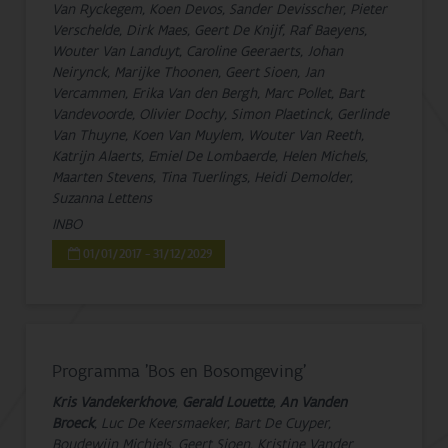
Van Ryckegem, Koen Devos, Sander Devisscher, Pieter
Verschelde, Dirk Maes, Geert De Knijf, Raf Baeyens,
Wouter Van Landuyt, Caroline Geeraerts, Johan
Neirynck, Marijke Thoonen, Geert Sioen, Jan
Vercammen, Erika Van den Bergh, Marc Pollet, Bart
Vandevoorde, Olivier Dochy, Simon Plaetinck, Gerlinde
Van Thuyne, Koen Van Muylem, Wouter Van Reeth,
Katrijn Alaerts, Emiel De Lombaerde, Helen Michels,
Maarten Stevens, Tina Tuerlings, Heidi Demolder,
Suzanna Lettens
INBO
01/01/2017 - 31/12/2029
Programma 'Bos en Bosomgeving'
Kris Vandekerkhove
,
Gerald Louette
,
An Vanden
Broeck
, Luc De Keersmaeker, Bart De Cuyper,
Boudewijn Michiels, Geert Sioen, Kristine Vander