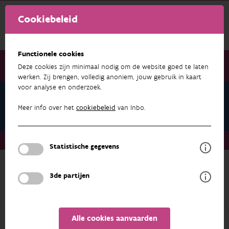
Cookiebeleid
Functionele cookies
Deze cookies zijn minimaal nodig om de website goed te laten
werken. Zij brengen, volledig anoniem, jouw gebruik in kaart
voor analyse en onderzoek.
Katrijn Alaerts
Projecten
Meer info over het
cookiebeleid
van Inbo.
Over ons
Medewerkers
Katrijn Alaerts
Projecten
Statistische gegevens
3de partijen
ONDERZOEK & RESULTATEN
FILTEREN
Alle cookies aanvaarden