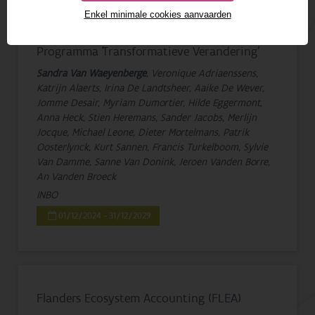
1 - 9 van 9 resultaten
Enkel minimale cookies aanvaarden
Programma 'Transformatieve Verandering'
Sandra Van Waeyenberge
, Veronique Adriaenssens,
Katrijn Alaerts, Irina De Landtsheer, Aaike De Wever,
Jomme Desair, Myriam Dumortier, Hilde Eggermont,
Anna Heck, Stien Heremans, Sander Jacobs, Merlijn
Jocque, Michael Leone, Dieter Mortelmans, Patrik
Oosterlynck, Kurt Sannen, Francis Turkelboom, Sylvie
Van Damme, Sanne Van Donink, Jeroen Vanden Borre,
An Vanden Broeck
INBO
01/12/2024 - 31/12/2029
Flanders Ecosystem Accounting (FLEA)