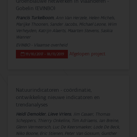
Groenblauwe netwerken in Vlaanderen -
Gobelin (EVINBO)
Francis Turkelboom
, Ann Van Herzele, Helen Michels,
Marijke Thoonen, Sander Jacobs, Michael Leone, Wim
Verheyden, Katrijn Alaerts, Maarten Stevens, Saskia
Wanner
EVINBO - Vlaamse overheid
Afgelopen project
19/10/2017 - 18/11/2019
Natuurindicatoren - coördinatie,
ontwikkeling nieuwe indicatoren en
trendanalyses
Heidi Demolder
,
Lieve Vriens
, Jim Casaer, Thomas
Scheppers, Thierry Onkelinx, Tim Adriaens, Jan Breine,
Glenn Vermeersch, Luc De Keersmaeker, Lode De Beck,
Niko Boone, Eric Stienen, Peter Van Gossum, Gunther