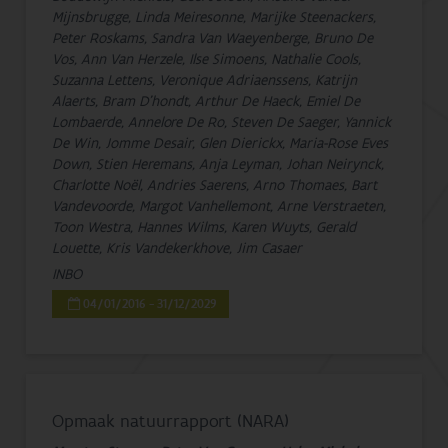
Mijnsbrugge, Linda Meiresonne, Marijke Steenackers,
Peter Roskams, Sandra Van Waeyenberge, Bruno De
Vos, Ann Van Herzele, Ilse Simoens, Nathalie Cools,
Suzanna Lettens, Veronique Adriaenssens, Katrijn
Alaerts, Bram D'hondt, Arthur De Haeck, Emiel De
Lombaerde, Annelore De Ro, Steven De Saeger, Yannick
De Win, Jomme Desair, Glen Dierickx, Maria-Rose Eves
Down, Stien Heremans, Anja Leyman, Johan Neirynck,
Charlotte Noël, Andries Saerens, Arno Thomaes, Bart
Vandevoorde, Margot Vanhellemont, Arne Verstraeten,
Toon Westra, Hannes Wilms, Karen Wuyts, Gerald
Louette, Kris Vandekerkhove, Jim Casaer
INBO
04/01/2016 - 31/12/2029
Opmaak natuurrapport (NARA)