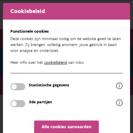
Cookiebeleid
Functionele cookies
Deze cookies zijn minimaal nodig om de website goed te laten
werken. Zij brengen, volledig anoniem, jouw gebruik in kaart
voor analyse en onderzoek.
Koenraad Devos
Publicaties
Meer info over het
cookiebeleid
van Inbo.
Over ons
Medewerkers
Koenraad Devos
Statistische gegevens
Publicaties
3de partijen
ONDERZOEK & RESULTATEN
Alle cookies aanvaarden
FILTEREN