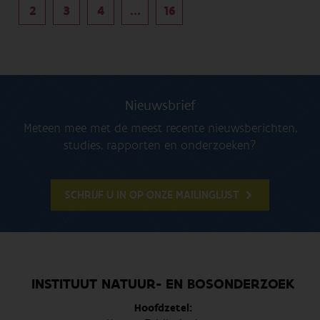
2
3
4
...
16
Nieuwsbrief
Meteen mee met de meest recente nieuwsberichten,
studies, rapporten en onderzoeken?
SCHRIJF U IN OP ONZE MAILINGLIJST
INSTITUUT NATUUR- EN BOSONDERZOEK
Hoofdzetel: