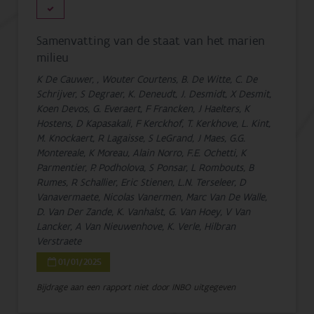
Samenvatting van de staat van het marien
milieu
K De Cauwer, , Wouter Courtens, B. De Witte, C. De
Schrijver, S Degraer, K. Deneudt, J. Desmidt, X Desmit,
Koen Devos, G. Everaert, F Francken, J Haelters, K
Hostens, D Kapasakali, F Kerckhof, T. Kerkhove, L. Kint,
M. Knockaert, R Lagaisse, S LeGrand, J Maes, G.G.
Montereale, K Moreau, Alain Norro, F.E. Ochetti, K
Parmentier, P. Podholova, S Ponsar, L Rombouts, B
Rumes, R Schallier, Eric Stienen, L.N. Terseleer, D
Vanavermaete, Nicolas Vanermen, Marc Van De Walle,
D. Van Der Zande, K. Vanhalst, G. Van Hoey, V Van
Lancker, A Van Nieuwenhove, K. Verle, Hilbran
Verstraete
01/01/2025
Bijdrage aan een rapport niet door INBO uitgegeven