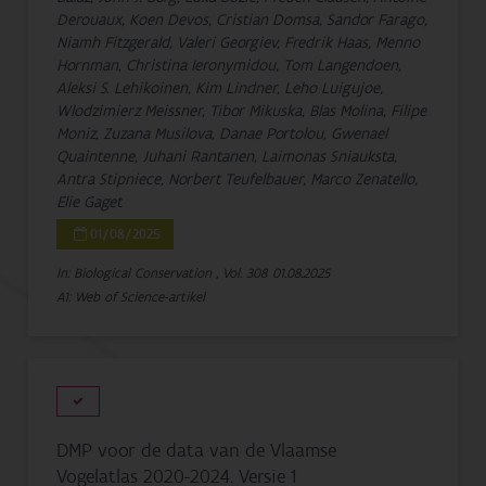
Derouaux, Koen Devos, Cristian Domsa, Sandor Farago,
Niamh Fitzgerald, Valeri Georgiev, Fredrik Haas, Menno
Hornman, Christina Ieronymidou, Tom Langendoen,
Aleksi S. Lehikoinen, Kim Lindner, Leho Luigujoe,
Wlodzimierz Meissner, Tibor Mikuska, Blas Molina, Filipe
Moniz, Zuzana Musilova, Danae Portolou, Gwenael
Quaintenne, Juhani Rantanen, Laimonas Sniauksta,
Antra Stipniece, Norbert Teufelbauer, Marco Zenatello,
Elie Gaget
01/08/2025
In: Biological Conservation , Vol. 308
01.08.2025
A1: Web of Science-artikel
DMP voor de data van de Vlaamse
Vogelatlas 2020-2024. Versie 1