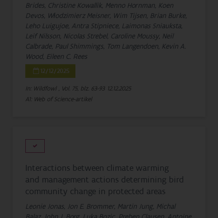
Brides, Christine Kowallik, Menno Hornman, Koen
Devos, Włodzimierz Meisner, Wim Tijsen, Brian Burke,
Leho Luigujoe, Antra Stipniece, Laimonas Sniauksta,
Leif Nilsson, Nicolas Strebel, Caroline Moussy, Neil
Calbrade, Paul Shimmings, Tom Langendoen, Kevin A.
Wood, Eileen C. Rees
12/12/2025
In: Wildfowl , Vol. 75, blz. 63-93
12.12.2025
A1: Web of Science-artikel
Interactions between climate warming
and management actions determining bird
community change in protected areas
Leonie Jonas, Jon E. Brommer, Martin Jung, Michal
Balaz, John J. Borg, Luka Bozic, Preben Clausen, Antoine