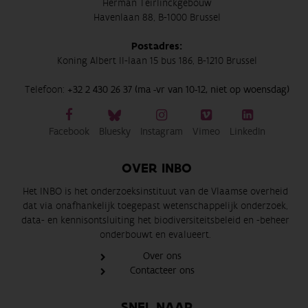
Herman Teirlinckgebouw
Havenlaan 88, B-1000 Brussel
Postadres:
Koning Albert II-laan 15 bus 186, B-1210 Brussel
Telefoon:
+32 2 430 26 37 (ma -vr van 10-12, niet op woensdag)
Facebook
Bluesky
Instagram
Vimeo
LinkedIn
OVER INBO
Het INBO is het onderzoeksinstituut van de Vlaamse overheid
dat via onafhankelijk toegepast wetenschappelijk onderzoek,
data- en kennisontsluiting het biodiversiteitsbeleid en -beheer
onderbouwt en evalueert.
Over ons
Contacteer ons
SNEL NAAR