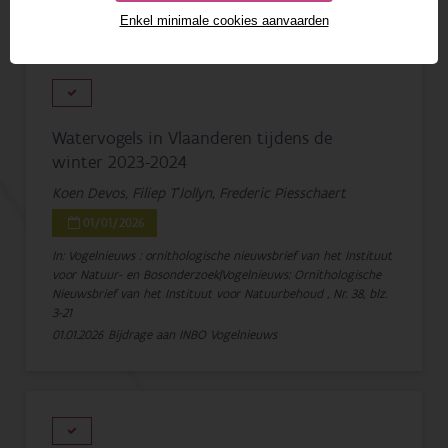
Enkel minimale cookies aanvaarden
1 - 20 van 309 resultaten
Watervogels in Vlaanderen tijdens de
winter 2023-2024
Koen Devos, Filiep T'Jollyn, Frederic Piesschaert
01/01/2026
In: Vogelnieuws : ornithologische nieuwsbrief van het Instituut
voor Natuur- en Bosonderzoek|Vogelnieuws: Ornithologische
Nieuwsbrief van het Instituut voor Natuurbehoud , Nr. 38, blz.
3-21
01.01.2026
Bijdrage aan INBO Vogelnieuws