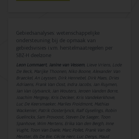
Gebiedsanalyses: wetenschappelijke
ondersteuning bij de opmaak van
gebiedsvisies i.v.m. herstelmaatregelen per
SBZ-H deelzone
Leon Lommaert
,
Janine van Vessem
, Lieve Vriens, Lode
De Beck, Marijke Thoonen, Niko Boone, Alexander Van
Braeckel, An Leyssen, Dirk Hennebel, Dirk Maes, Dries
Adriaens, Frank Van Oost, Indra Jacobs, Jan Ruymen,
Jan Van Uytvanck, Jan Wouters, Jeroen Vanden Borre,
Joachim Mergeay, Kris Decleer, Kris Vandekerkhove,
Luc De Keersmaeker, Marlies Froidmont, Mathias
Wackenier, Patrik Oosterlynck, Ralf Gyselings, Robin
Guelinckx, Sam Provoost, Steven De Saeger, Toon
Spanhove, Wim Mertens, Erika Van den Bergh, Inne
Vught, Toon Van Daele, Marc Pollet, Frank Van de
Meutter, Els De Bie, Cécile Herr, Luc Denys, Maud