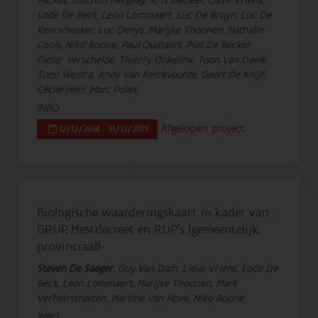
Packet, Joachim Mergeay, Kris Decleer, Lieve Vriens,
Lode De Beck, Leon Lommaert, Luc De Bruyn, Luc De
Keersmaeker, Luc Denys, Marijke Thoonen, Nathalie
Cools, Niko Boone, Paul Quataert, Piet De Becker,
Pieter Verschelde, Thierry Onkelinx, Toon Van Daele,
Toon Westra, Andy Van Kerckvoorde, Geert De Knijf,
Cécile Herr, Marc Pollet
INBO
Afgelopen project
12/12/2014 - 31/12/2019
Biologische waarderingskaart in kader van
GRUP, Mestdecreet en RUP's (gemeentelijk,
provinciaal)
Steven De Saeger
, Guy Van Dam, Lieve Vriens, Lode De
Beck, Leon Lommaert, Marijke Thoonen, Mark
Verheirstraeten, Martine Van Hove, Niko Boone
INBO