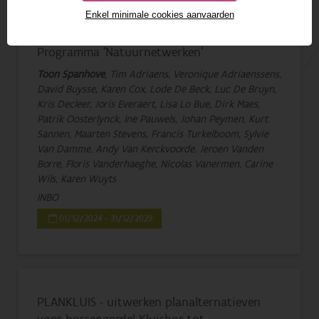
1 - 10 van 10 resultaten
Enkel minimale cookies aanvaarden
Programma 'Natuurnetwerken'
Toon Spanhove
, Tim Adriaens, Veronique Adriaenssens,
David Buysse, Karen Cox, Lode De Beck, Luc De Bruyn,
Kris Decleer, Joris Everaert, Lisa Lo Bue, Dirk Maes,
Patrik Oosterlynck, Ine Pauwels, Johan Peymen, Kurt
Sannen, Maarten Stevens, Francis Turkelboom, Sylvie
Van Damme, Andy Van Kerckvoorde, Jeroen Vanden
Borre, Floris Vanderhaeghe, Nicolas Vanermen, Carine
Wils, Karen Wuyts
INBO
01/12/2024 - 31/12/2029
PLANKLUIS - uitwerken planalternatieven