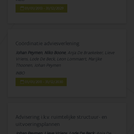
01/01/2013 - 31/12/2029
Coördinatie adviesverlening
Johan Peymen
,
Niko Boone
, Anja De Braekeleer, Lieve
Vriens, Lode De Beck, Leon Lommaert, Marijke
Thoonen, Johan Peymen
INBO
01/01/2011 - 31/12/2030
Advisering i.k.v. ruimtelijke structuur- en
uitvoeringsplannen
Johan Peymen
,
Lieve Vriens
,
Lode De Beck
, Anja De