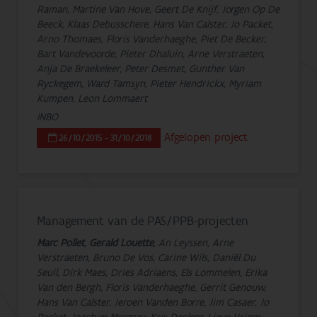
Raman, Martine Van Hove, Geert De Knijf, Jorgen Op De
Beeck, Klaas Debusschere, Hans Van Calster, Jo Packet,
Arno Thomaes, Floris Vanderhaeghe, Piet De Becker,
Bart Vandevoorde, Pieter Dhaluin, Arne Verstraeten,
Anja De Braekeleer, Peter Desmet, Gunther Van
Ryckegem, Ward Tamsyn, Pieter Hendrickx, Myriam
Kumpen, Leon Lommaert
INBO
Afgelopen project
26/10/2015 - 31/10/2018
Management van de PAS/PPB-projecten
Marc Pollet
,
Gerald Louette
, An Leyssen, Arne
Verstraeten, Bruno De Vos, Carine Wils, Daniël Du
Seuil, Dirk Maes, Dries Adriaens, Els Lommelen, Erika
Van den Bergh, Floris Vanderhaeghe, Gerrit Genouw,
Hans Van Calster, Jeroen Vanden Borre, Jim Casaer, Jo