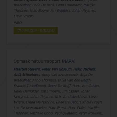
Braekeleer, Lode De Beck, Leon Lommaert, Marijke
Thoonen, Niko Boone, Jan Wouters, Johan Peymen,
Lieve Vriens
INBO
01/01/2011 - 31/12/2081
Opmaak natuurrapport (NARA)
Maarten Stevens
,
Peter Van Gossum
,
Helen Michels
,
Anik Schneiders
, Andy Van Kerckvoorde, Anja De
Braekeleer, Arno Thomaes, Erika Van den Bergh,
Francis Turkelboom, Geert De Knijf, Hans Van Calster,
Heidi Demolder, Ilse Simoens, Jim Casaer, Johan
Neirynck, Johan Peymen, Kris Vandekerkhove, Lieve
Vriens, Linda Meiresonne, Lode De Beck, Luc De Bruyn,
Luc De Keersmaeker, Marc Esprit, Marc Pollet, Marijke
Thoonen, Nathalie Cools, Paul Quataert, Peter Roskams,