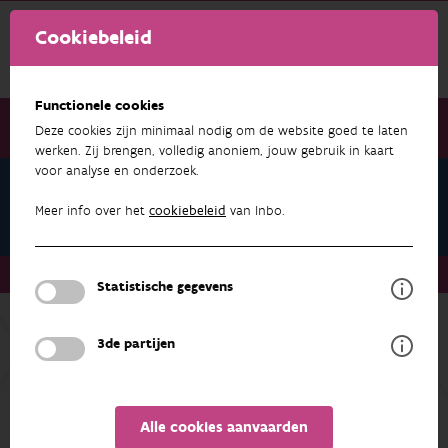
Cookiebeleid
Functionele cookies
Deze cookies zijn minimaal nodig om de website goed te laten
werken. Zij brengen, volledig anoniem, jouw gebruik in kaart
voor analyse en onderzoek.
Lode De Beck
Projecten
Meer info over het
cookiebeleid
van Inbo.
Over ons
Medewerkers
Lode De Beck
Projecten
Statistische gegevens
3de partijen
ONDERZOEK & RESULTATEN
FILTEREN
Alle cookies aanvaarden