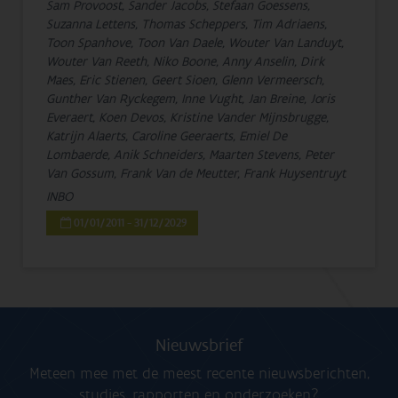
Sam Provoost, Sander Jacobs, Stefaan Goessens,
Suzanna Lettens, Thomas Scheppers, Tim Adriaens,
Toon Spanhove, Toon Van Daele, Wouter Van Landuyt,
Wouter Van Reeth, Niko Boone, Anny Anselin, Dirk
Maes, Eric Stienen, Geert Sioen, Glenn Vermeersch,
Gunther Van Ryckegem, Inne Vught, Jan Breine, Joris
Everaert, Koen Devos, Kristine Vander Mijnsbrugge,
Katrijn Alaerts, Caroline Geeraerts, Emiel De
Lombaerde, Anik Schneiders, Maarten Stevens, Peter
Van Gossum, Frank Van de Meutter, Frank Huysentruyt
INBO
01/01/2011 - 31/12/2029
Nieuwsbrief
Meteen mee met de meest recente nieuwsberichten,
studies, rapporten en onderzoeken?