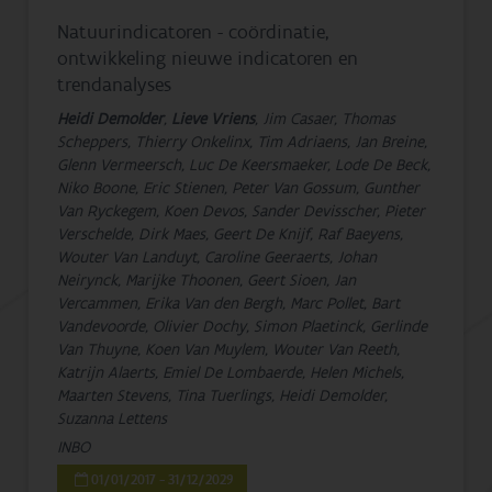
Natuurindicatoren - coördinatie,
ontwikkeling nieuwe indicatoren en
trendanalyses
Heidi Demolder
,
Lieve Vriens
, Jim Casaer, Thomas
Scheppers, Thierry Onkelinx, Tim Adriaens, Jan Breine,
Glenn Vermeersch, Luc De Keersmaeker, Lode De Beck,
Niko Boone, Eric Stienen, Peter Van Gossum, Gunther
Van Ryckegem, Koen Devos, Sander Devisscher, Pieter
Verschelde, Dirk Maes, Geert De Knijf, Raf Baeyens,
Wouter Van Landuyt, Caroline Geeraerts, Johan
Neirynck, Marijke Thoonen, Geert Sioen, Jan
Vercammen, Erika Van den Bergh, Marc Pollet, Bart
Vandevoorde, Olivier Dochy, Simon Plaetinck, Gerlinde
Van Thuyne, Koen Van Muylem, Wouter Van Reeth,
Katrijn Alaerts, Emiel De Lombaerde, Helen Michels,
Maarten Stevens, Tina Tuerlings, Heidi Demolder,
Suzanna Lettens
INBO
01/01/2017 - 31/12/2029