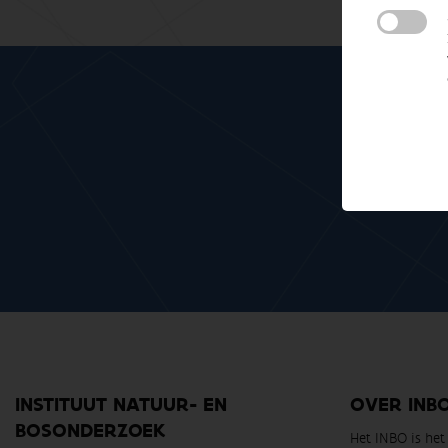
Meteen mee me
INSTITUUT NATUUR- EN
OVER INB
BOSONDERZOEK
Het INBO is he