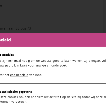
e
avenlaan 88 bus 73
eleid
e cookies
s zijn minimaal nodig om de website goed te laten werken. Zij brengen, vol
uw gebruik in kaart voor analyse en onderzoek.
17
ver het
cookiebeleid
van Inbo.
Statistische gegevens
Deze cookies houden anoniem uw activiteit op de site bij zodat wij onze se
kunnen verbeteren.