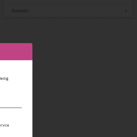
Datasets
ledig
rvice