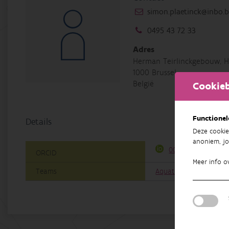
simon.plaetinck@inbo.b
0495 43 72 33
Adres
Herman Teirlinckgebouw, H
1000 Brussel
België
Cookieb
Functionel
Details
Deze cookie
anoniem, jo
0009-0002-5970-15
ORCID
Meer info o
Teams
Aquatisch Beheer