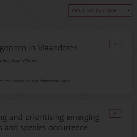
begonnen in Vlaanderen
trubbe, Bram D'hondt
met peer review, dat niet inbegrepen is in A1
ing and prioritising emerging
ts and species occurrence