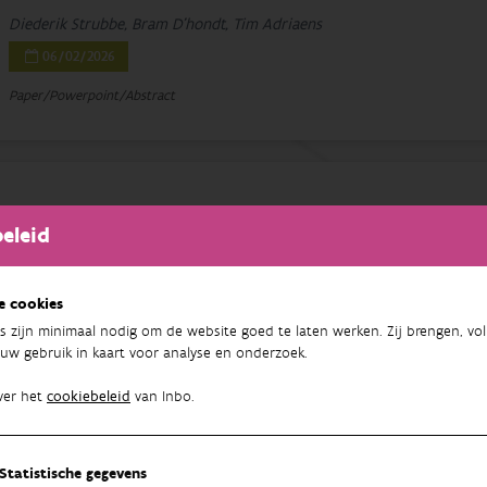
Diederik Strubbe, Bram D'hondt, Tim Adriaens
06/02/2026
Paper/Powerpoint/Abstract
Een snelle respons voor invasieve vog
eleid
réponse rapide contre les oiseaux et
e cookies
Bram D'hondt, Bert Verbist, Sander Devisscher, Tim Adriaens, Nicolas 
s zijn minimaal nodig om de website goed te laten werken. Zij brengen, vol
03/02/2026
uw gebruik in kaart voor analyse en onderzoek.
Paper/Powerpoint/Abstract
ver het
cookiebeleid
van Inbo.
Statistische gegevens