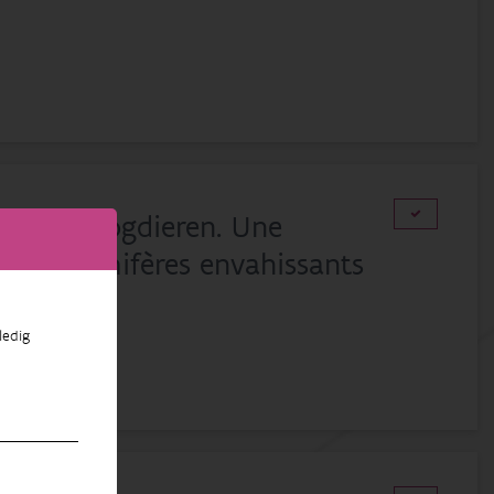
els en zoogdieren. Une
 les mammifères envahissants
Pardon
ledig