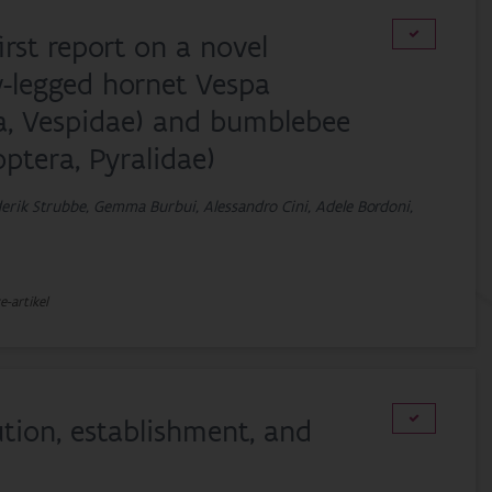
first report on a novel
w-legged hornet Vespa
ra, Vespidae) and bumblebee
ptera, Pyralidae)
derik Strubbe, Gemma Burbui, Alessandro Cini, Adele Bordoni,
e-artikel
ution, establishment, and