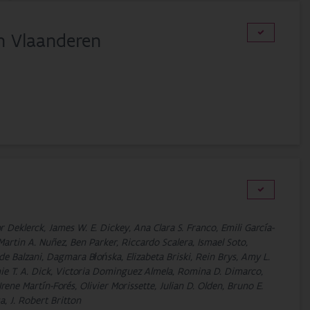
in Vlaanderen
r Deklerck, James W. E. Dickey, Ana Clara S. Franco, Emili García-
Martin A. Nuñez, Ben Parker, Riccardo Scalera, Ismael Soto,
de Balzani, Dagmara Błońska, Elizabeta Briski, Rein Brys, Amy L.
imie T. A. Dick, Victoria Dominguez Almela, Romina D. Dimarco,
ene Martín-Forés, Olivier Morissette, Julian D. Olden, Bruno E.
, J. Robert Britton