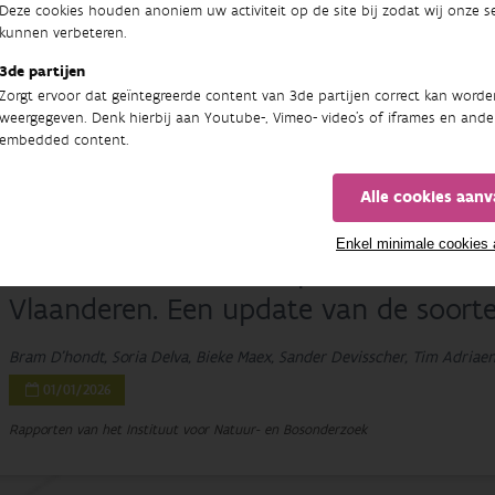
Deze cookies houden anoniem uw activiteit op de site bij zodat wij onze se
Nieuws van het GuardIAS-project
kunnen verbeteren.
Damiano Oldoni, Fleur Petersen, Diederik Strubbe, Teun Everts, Rein B
3de partijen
Zorgt ervoor dat geïntegreerde content van 3de partijen correct kan worde
01/01/2026
weergegeven. Denk hierbij aan Youtube-, Vimeo- video's of iframes en ande
embedded content.
In: INBO Nieuwsbrief , Nr. maart 2026
01.01.2026
Bijdrage aan INBO Nieuwsbrief
Alle cookies aan
Enkel minimale cookies
Een kader voor de aanpak van invasi
Vlaanderen. Een update van de soorten
Bram D'hondt, Soria Delva, Bieke Maex, Sander Devisscher, Tim Adriae
01/01/2026
Rapporten van het Instituut voor Natuur- en Bosonderzoek