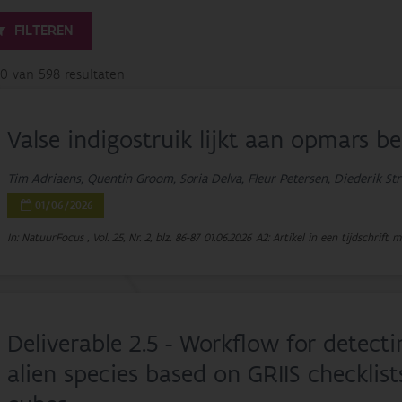
FILTEREN
20 van 598 resultaten
Valse indigostruik lijkt aan opmars 
Tim Adriaens, Quentin Groom, Soria Delva, Fleur Petersen, Diederik S
01/06/2026
In: NatuurFocus , Vol. 25, Nr. 2, blz. 86-87
01.06.2026
A2: Artikel in een tijdschrift 
Deliverable 2.5 - Workflow for detect
alien species based on GRIIS checklis