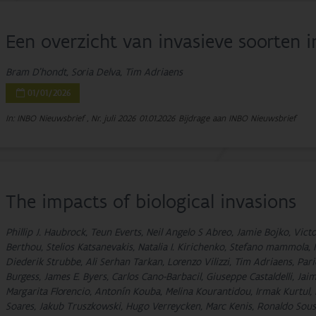
Een overzicht van invasieve soorten 
Bram D'hondt, Soria Delva, Tim Adriaens
01/01/2026
In: INBO Nieuwsbrief , Nr. juli 2026
01.01.2026
Bijdrage aan INBO Nieuwsbrief
The impacts of biological invasions
Phillip J. Haubrock, Teun Everts, Neil Angelo S Abreo, Jamie Bojko, Victo
Berthou, Stelios Katsanevakis, Natalia I. Kirichenko, Stefano mammola, 
Diederik Strubbe, Ali Serhan Tarkan, Lorenzo Vilizzi, Tim Adriaens, Pari
Burgess, James E. Byers, Carlos Cano-Barbacil, Giuseppe Castaldelli, Ja
Margarita Florencio, Antonín Kouba, Melina Kourantidou, Irmak Kurtul, Ir
Soares, Jakub Truszkowski, Hugo Verreycken, Marc Kenis, Ronaldo Sousa