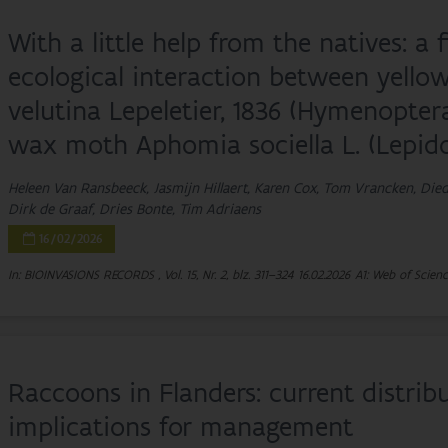
With a little help from the natives: a 
ecological interaction between yello
velutina Lepeletier, 1836 (Hymenopte
wax moth Aphomia sociella L. (Lepido
Heleen Van Ransbeeck, Jasmijn Hillaert, Karen Cox, Tom Vrancken, Die
Dirk de Graaf, Dries Bonte, Tim Adriaens
16/02/2026
In: BIOINVASIONS RECORDS , Vol. 15, Nr. 2, blz. 311–324
16.02.2026
A1: Web of Scienc
Raccoons in Flanders: current distrib
implications for management