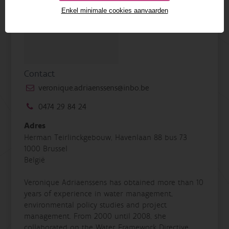
Enkel minimale cookies aanvaarden
Contact
veronique.adriaenssens@inbo.be
0474 29 84 24
Adres
Herman Teirlinckgebouw, Havenlaan 88 bus 73
1000 Brussel
België
Veronique Adriaenssens has obtained more than 10
years of experience in water management,
environmental policy studies and project
management. From 2000 until 2008, she
collaborated on the Water Framework Directive