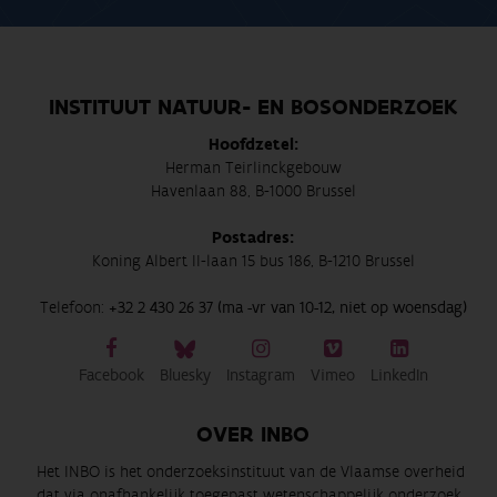
INSTITUUT NATUUR- EN BOSONDERZOEK
Hoofdzetel:
Herman Teirlinckgebouw
Havenlaan 88, B-1000 Brussel
Postadres:
Koning Albert II-laan 15 bus 186, B-1210 Brussel
Telefoon:
+32 2 430 26 37 (ma -vr van 10-12, niet op woensdag)
Facebook
Bluesky
Instagram
Vimeo
LinkedIn
OVER INBO
Het INBO is het onderzoeksinstituut van de Vlaamse overheid
dat via onafhankelijk toegepast wetenschappelijk onderzoek,