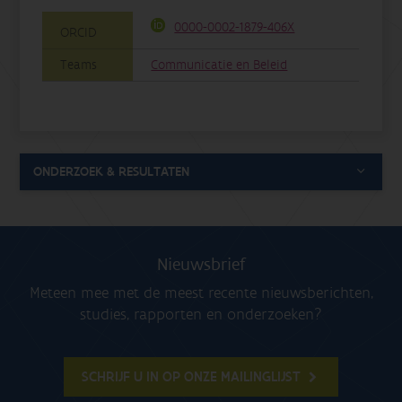
0000-0002-1879-406X
ORCID
Teams
Communicatie en Beleid
ONDERZOEK & RESULTATEN
Nieuwsbrief
Meteen mee met de meest recente nieuwsberichten,
studies, rapporten en onderzoeken?
SCHRIJF U IN OP ONZE MAILINGLIJST