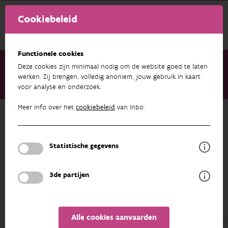
Cookiebeleid
Functionele cookies
Deze cookies zijn minimaal nodig om de website goed te laten
werken. Zij brengen, volledig anoniem, jouw gebruik in kaart
voor analyse en onderzoek.
Over ons
Medewerkers
Veronique Adriaenssens
Meer info over het
cookiebeleid
van Inbo.
Terug naar overzicht
Veronique Adriaenssens
Statistische gegevens
PROFIEL
3de partijen
Alle cookies aanvaarden