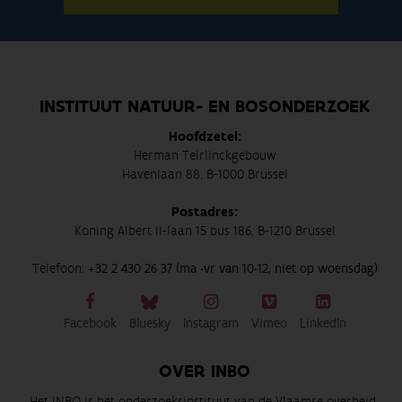
INSTITUUT NATUUR- EN BOSONDERZOEK
Hoofdzetel:
Herman Teirlinckgebouw
Havenlaan 88, B-1000 Brussel
Postadres:
Koning Albert II-laan 15 bus 186, B-1210 Brussel
Telefoon:
+32 2 430 26 37 (ma -vr van 10-12, niet op woensdag)
Facebook
Bluesky
Instagram
Vimeo
LinkedIn
OVER INBO
Het INBO is het onderzoeksinstituut van de Vlaamse overheid