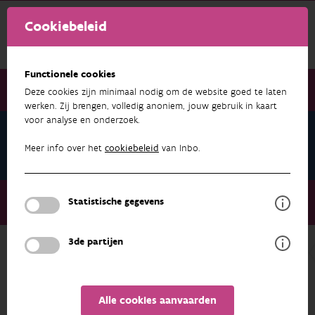
Cookiebeleid
Functionele cookies
Deze cookies zijn minimaal nodig om de website goed te laten
werken. Zij brengen, volledig anoniem, jouw gebruik in kaart
voor analyse en onderzoek.
Ward Langeraert
Projecten
Meer info over het
cookiebeleid
van Inbo.
Over ons
Medewerkers
Ward Langeraert
Statistische gegevens
Projecten
3de partijen
ONDERZOEK & RESULTATEN
Alle cookies aanvaarden
FILTEREN