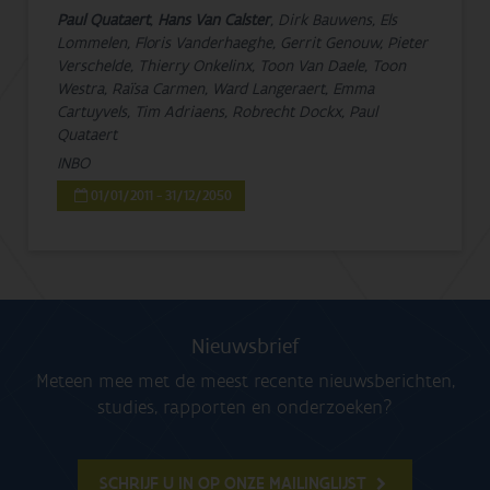
Paul Quataert
,
Hans Van Calster
, Dirk Bauwens, Els
Lommelen, Floris Vanderhaeghe, Gerrit Genouw, Pieter
Verschelde, Thierry Onkelinx, Toon Van Daele, Toon
Westra, Raïsa Carmen, Ward Langeraert, Emma
Cartuyvels, Tim Adriaens, Robrecht Dockx, Paul
Quataert
INBO
01/01/2011 - 31/12/2050
Nieuwsbrief
Meteen mee met de meest recente nieuwsberichten,
studies, rapporten en onderzoeken?
SCHRIJF U IN OP ONZE MAILINGLIJST