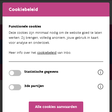
Cookiebeleid
Functionele cookies
Deze cookies zijn minimaal nodig om de website goed te laten
werken. Zij brengen, volledig anoniem, jouw gebruik in kaart
voor analyse en onderzoek.
Ward Langeraert
Publicaties
Meer info over het
cookiebeleid
van Inbo.
Over ons
Medewerkers
Ward Langeraert
Statistische gegevens
Publicaties
3de partijen
ONDERZOEK & RESULTATEN
Alle cookies aanvaarden
FILTEREN