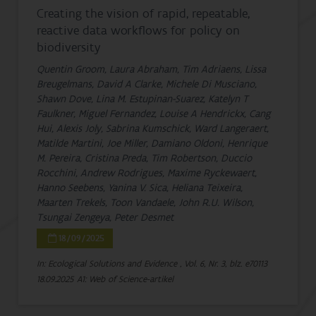
Creating the vision of rapid, repeatable,
reactive data workflows for policy on
biodiversity
Quentin Groom, Laura Abraham, Tim Adriaens, Lissa
Breugelmans, David A Clarke, Michele Di Musciano,
Shawn Dove, Lina M. Estupinan-Suarez, Katelyn T
Faulkner, Miguel Fernandez, Louise A Hendrickx, Cang
Hui, Alexis Joly, Sabrina Kumschick, Ward Langeraert,
Matilde Martini, Joe Miller, Damiano Oldoni, Henrique
M. Pereira, Cristina Preda, Tim Robertson, Duccio
Rocchini, Andrew Rodrigues, Maxime Ryckewaert,
Hanno Seebens, Yanina V. Sica, Heliana Teixeira,
Maarten Trekels, Toon Vandaele, John R.U. Wilson,
Tsungai Zengeya, Peter Desmet
18/09/2025
In: Ecological Solutions and Evidence , Vol. 6, Nr. 3, blz. e70113
18.09.2025
A1: Web of Science-artikel