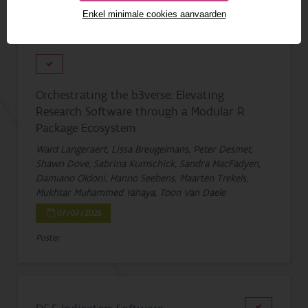
Enkel minimale cookies aanvaarden
1 - 20 van 35 resultaten
Orchestrating the b3verse: Elevating
Research Software through a Modular R
Package Ecosystem
Ward Langeraert, Lissa Breugelmans, Peter Desmet,
Shawn Dove, Sabrina Kumschick, Sandra MacFadyen,
Damiano Oldoni, Hanno Seebens, Maarten Trekels,
Mukhtar Muhammed Yahaya, Toon Van Daele
07/07/2026
Poster