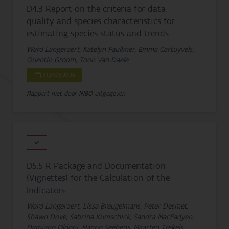
D4.3 Report on the criteria for data
quality and species characteristics for
estimating species status and trends
Ward Langeraert, Katelyn Faulkner, Emma Cartuyvels,
Quentin Groom, Toon Van Daele
27/02/2026
Rapport niet door INBO uitgegeven
D5.5 R Package and Documentation
(Vignettes) for the Calculation of the
Indicators
Ward Langeraert, Lissa Breugelmans, Peter Desmet,
Shawn Dove, Sabrina Kumschick, Sandra MacFadyen,
Damiano Oldoni, Hanno Seebens, Maarten Trekels,