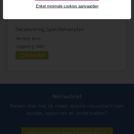
Enkel minimale cookies aanvaarden
Datalevering_SparcBeheerplan
Mertens Wim
Uitgeverij: INBO
06/04/2022
Nieuwsbrief
Meteen mee met de meest recente nieuwsberichten,
studies, rapporten en onderzoeken?
SCHRIJF U IN OP ONZE MAILINGLIJST