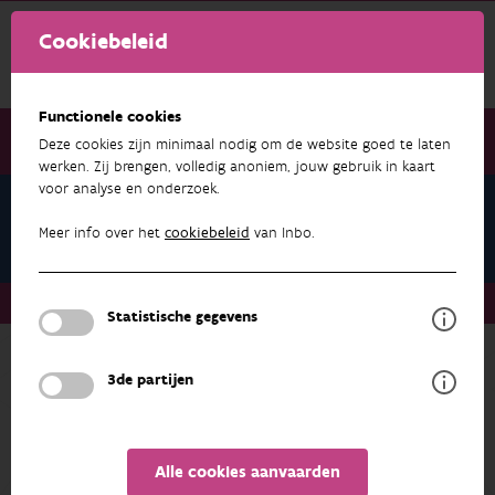
Cookiebeleid
Functionele cookies
Deze cookies zijn minimaal nodig om de website goed te laten
werken. Zij brengen, volledig anoniem, jouw gebruik in kaart
voor analyse en onderzoek.
Wim Mertens
Datasets
Meer info over het
cookiebeleid
van Inbo.
Over ons
Medewerkers
Wim Mertens
Datasets
Statistische gegevens
3de partijen
ONDERZOEK & RESULTATEN
FILTEREN
1 - 1 van 1 resultaten
Alle cookies aanvaarden