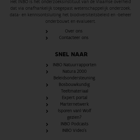
Het INBO is het onderzoeksinstituut van de Vlaamse overheid
dat via onafhankelijk toegepast wetenschappelijk onderzoek,
data- en kennisontsluiting het biodiversiteitsbeleid en -beheer
onderbouwt en evalueert.
Over ons
Contacteer ons
SNEL NAAR
INBO Natuurrapporten
Natura 2000
Beleidsondersteuning
Bosbouwkundig
Teeltmateriaal
Expert portal
Marternetwerk
(sporen van) Wolf
gezien?
INBO Podcasts
INBO Video's