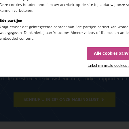
Deze cookies houden anoniem uw activiteit op de site bij zodat wij onze se
kunnen verbeteren.
3de partijen
Zorgt ervoor dat geïntegreerde content van 3de partijen correct kan worde
weergegeven. Denk hierbij aan Youtube-, Vimeo- video's of iframes en ande
embedded content.
Alle cookies aan
Nieuwsbrief
Enkel minimale cookies
t de meest recente nieuwsberichten, studies, rapporten e
SCHRIJF U IN OP ONZE MAILINGLIJST