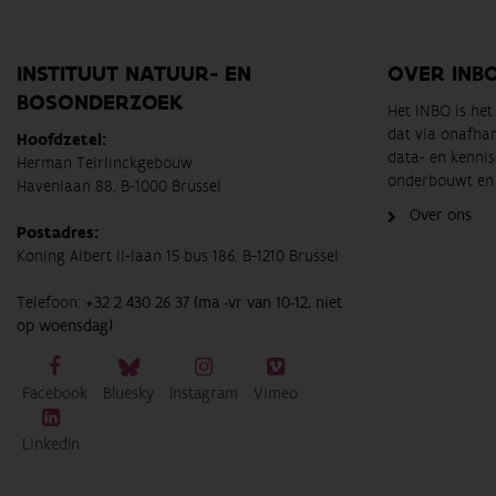
INSTITUUT NATUUR- EN
OVER INB
BOSONDERZOEK
Het INBO is he
dat via onafha
Hoofdzetel:
data- en kennis
Herman Teirlinckgebouw
onderbouwt en 
Havenlaan 88, B-1000 Brussel
Over ons
Postadres:
Koning Albert II-laan 15 bus 186, B-1210 Brussel
Telefoon:
+32 2 430 26 37 (ma -vr van 10-12, niet
op woensdag)
Facebook
Bluesky
Instagram
Vimeo
LinkedIn