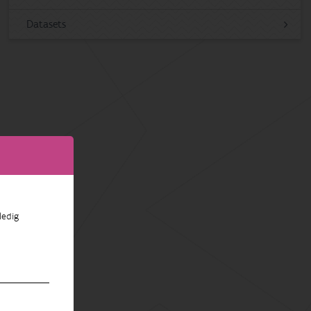
Datasets
ledig