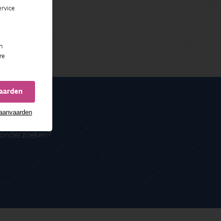
rvice
n
re
vaarden
 aanvaarden
n onderzoeken?