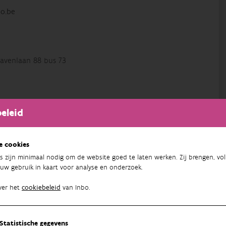
o.be
avenlaan 88 bus 73
ndiversiteit van het Instituut voor Natuur en
eleid
e op ecologie, fytogeografie en bedreigingen van de Flora
lanten en van mossen, van de 'Atlas van de Vlaanderen en
reigingen en achteruitgang vaatplanten en mossen in
e cookies
s zijn minimaal nodig om de website goed te laten werken. Zij brengen, vol
uw gebruik in kaart voor analyse en onderzoek.
ver het
cookiebeleid
van Inbo.
86
Statistische gegevens