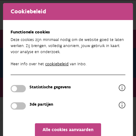
Cookiebeleid
Functionele cookies
Deze cookies zijn minimaal nodig om de website goed te laten
werken. Zij brengen, volledig anoniem, jouw gebruik in kaart
voor analyse en onderzoek.
Onderzoek & resultaten
Bodem & lucht
Meer info over het
cookiebeleid
van Inbo.
Onderzoek & resultaten
Bodem & lucht
Statistische gegevens
Nieuws en informatie
3de partijen
meer over
BODEM & LUCHT
Alle cookies aanvaarden