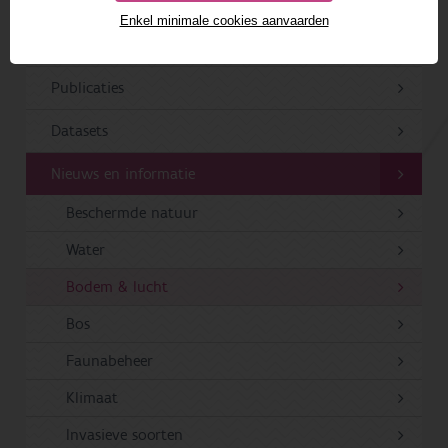
ONDERZOEK & RESULTATEN
Enkel minimale cookies aanvaarden
Projecten
Publicaties
Datasets
Nieuws en informatie
Beschermde natuur
Water
Bodem & lucht
Bos
Faunabeheer
Klimaat
Invasieve soorten