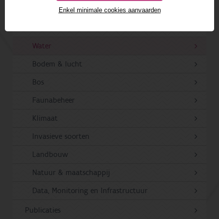
Projecten
Enkel minimale cookies aanvaarden
Beschermde natuur
Water
Bodem & lucht
Bos
Faunabeheer
Klimaat
Invasieve soorten
Landbouw
Natuur & maatschappij
Data, Monitoring en Infrastructuur
Publicaties