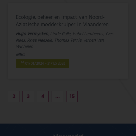
Ecologie, beheer en impact van Noord-
Aziatische modderkruiper in Vlaanderen
Hugo Verreycken
, Linde Galle, Isabel Lambeens, Yves
Maes, Rhea Maesele, Thomas Terrie, Jeroen Van
Wichelen
INBO
01/01/2024 - 31/12/2026
2
3
4
...
15