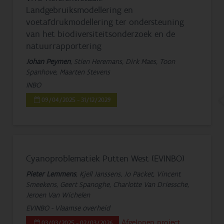
Landgebruiksmodellering en
voetafdrukmodellering ter ondersteuning
van het biodiversiteitsonderzoek en de
natuurrapportering
Johan Peymen
, Stien Heremans, Dirk Maes, Toon
Spanhove, Maarten Stevens
INBO
09/04/2025 - 31/12/2029
Cyanoproblematiek Putten West (EVINBO)
Pieter Lemmens
, Kjell Janssens, Jo Packet, Vincent
Smeekens, Geert Spanoghe, Charlotte Van Driessche,
Jeroen Van Wichelen
EVINBO - Vlaamse overheid
Afgelopen project
03/03/2025 - 02/03/2026