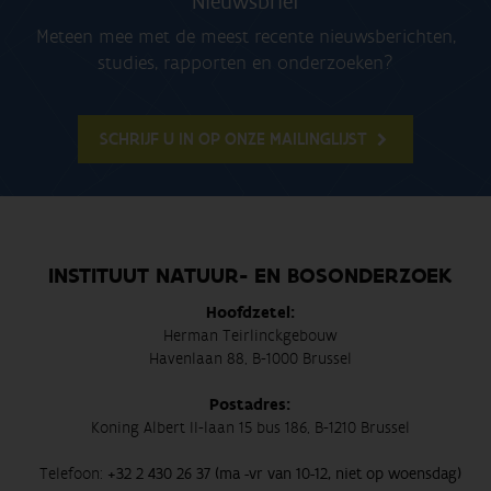
Nieuwsbrief
Meteen mee met de meest recente nieuwsberichten,
studies, rapporten en onderzoeken?
SCHRIJF U IN OP ONZE MAILINGLIJST
INSTITUUT NATUUR- EN BOSONDERZOEK
Hoofdzetel:
Herman Teirlinckgebouw
Havenlaan 88, B-1000 Brussel
Postadres:
Koning Albert II-laan 15 bus 186, B-1210 Brussel
Telefoon:
+32 2 430 26 37 (ma -vr van 10-12, niet op woensdag)