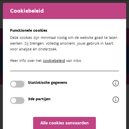
Cookiebeleid
Functionele cookies
Deze cookies zijn minimaal nodig om de website goed te laten
werken. Zij brengen, volledig anoniem, jouw gebruik in kaart
voor analyse en onderzoek.
Onderzoek & resultaten
Water
Meer info over het
cookiebeleid
van Inbo.
Onderzoek & resultaten
Water
Projecten
Statistische gegevens
3de partijen
meer over
WATER
ONDERZOEK & RESULTATEN
Alle cookies aanvaarden