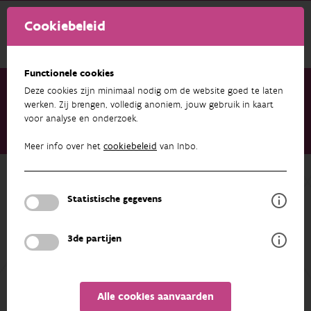
Cookiebeleid
Functionele cookies
Deze cookies zijn minimaal nodig om de website goed te laten
werken. Zij brengen, volledig anoniem, jouw gebruik in kaart
voor analyse en onderzoek.
Onderzoek & resultaten
Publicaties
Best Practices for Managing and Publishing Camera Trap Data
Meer info over het
cookiebeleid
van Inbo.
Terug naar overzicht
Best Practices for Managing and
Statistische gegevens
Publishing Camera Trap Data
3de partijen
15/09/2023
Alle cookies aanvaarden
De samenvatting is helaas nog niet in het Nederlands