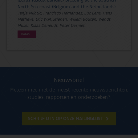
North Sea coast (Belgium and the Netherlands)
Tanja Milotic, Francisco Hernandez, Luc Lens, Hans
Matheve, Eric W.M. Stienen, Willem Bouten, Wendt
Müller, Klaas Deneudt, Peter Desmet
DATASET
Nieuwsbrief
Meteen mee met de meest recente nieuwsberichten,
studies, rapporten en onderzoeken?
SCHRIJF U IN OP ONZE MAILINGLIJST