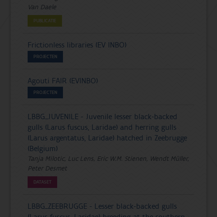
Van Daele
PUBLICATIE
Frictionless libraries (EV INBO)
PROJECTEN
Agouti FAIR (EVINBO)
PROJECTEN
LBBG_JUVENILE - Juvenile lesser black-backed
gulls (Larus fuscus, Laridae) and herring gulls
(Larus argentatus, Laridae) hatched in Zeebrugge
(Belgium)
Tanja Milotic, Luc Lens, Eric W.M. Stienen, Wendt Müller,
Peter Desmet
DATASET
LBBG_ZEEBRUGGE - Lesser black-backed gulls
(Larus fuscus, Laridae) breeding at the southern