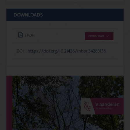
DOWNLOADS
| PDF
DOWNLOAD
DOI :
https://doi.org/10.21436/inbor.34283136