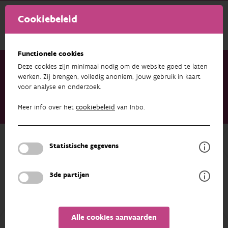
Cookiebeleid
Functionele cookies
Deze cookies zijn minimaal nodig om de website goed te laten
werken. Zij brengen, volledig anoniem, jouw gebruik in kaart
voor analyse en onderzoek.
Onderzoek & resultaten
Publicaties
Bosvitaliteitsinventaris 2020. Resultaten uit het
Meer info over het
cookiebeleid
van Inbo.
bosvitaliteitsmeetnet (Level 1)
Terug naar overzicht
Statistische gegevens
Bosvitaliteitsinventaris 2020.
Resultaten uit het
3de partijen
bosvitaliteitsmeetnet (Level 1)
01/01/2021
Alle cookies aanvaarden