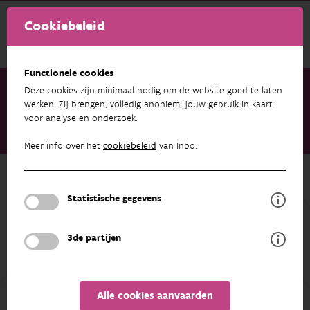
Cookiebeleid
Functionele cookies
Deze cookies zijn minimaal nodig om de website goed te laten
werken. Zij brengen, volledig anoniem, jouw gebruik in kaart
voor analyse en onderzoek.
Onderzoek & resultaten
Publicaties
INBO Nieuwsbrief. Oktober 2018
Meer info over het
cookiebeleid
van Inbo.
Terug naar overzicht
INBO Nieuwsbrief. Oktober 2018
Statistische gegevens
01/10/2018
3de partijen
De samenvatting is helaas nog niet in het Nederlands
beschikbaar.
Alle cookies aanvaarden