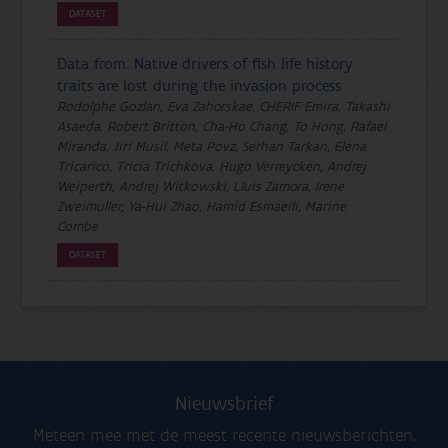
DATASET
Data from: Native drivers of fish life history
traits are lost during the invasion process
Rodolphe Gozlan, Eva Zahorskae, CHERIF Emira, Takashi
Asaeda, Robert Britton, Cha-Ho Chang, To Hong, Rafael
Miranda, Jiri Musil, Meta Povz, Serhan Tarkan, Elena
Tricarico, Tricia Trichkova, Hugo Verreycken, Andrej
Weiperth, Andrej Witkowski, Lluis Zamora, Irene
Zweimuller, Ya-Hui Zhao, Hamid Esmaeili, Marine
Combe
DATASET
Nieuwsbrief
Meteen mee met de meest recente nieuwsberichten,