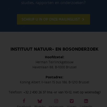
studies, rapporten en onderzoeken?
SCHRIJF U IN OP ONZE MAILINGLIJST
INSTITUUT NATUUR- EN BOSONDERZOEK
Hoofdzetel:
Herman Teirlinckgebouw
Havenlaan 88, B-1000 Brussel
Postadres:
Koning Albert II-laan 15 bus 186, B-1210 Brussel
Telefoon:
+32 2 430 26 37 (ma -vr van 10-12, niet op woensdag)
Facebook
Bluesky
Instagram
Vimeo
LinkedIn