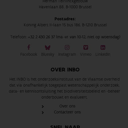
Herman Teirlinckgebouw
Havenlaan 88, B-1000 Brussel
Postadres:
Koning Albert II-laan 15 bus 186, B-1210 Brussel
Telefoon:
+32 2 430 26 37 (ma -vr van 10-12, niet op woensdag)
Facebook
Bluesky
Instagram
Vimeo
LinkedIn
OVER INBO
Het INBO is het onderzoeksinstituut van de Vlaamse overheid
dat via onafhankelijk toegepast wetenschappelijk onderzoek,
data- en kennisontsluiting het biodiversiteitsbeleid en -beheer
onderbouwt en evalueert.
Over ons
Contacteer ons
SNEL NAAR