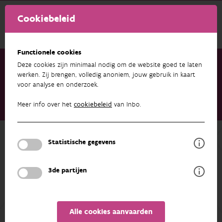
Cookiebeleid
Functionele cookies
Deze cookies zijn minimaal nodig om de website goed te laten
werken. Zij brengen, volledig anoniem, jouw gebruik in kaart
voor analyse en onderzoek.
Onderzoek & resultaten
Publicaties
Interplanetary Frontiers: Terraformation from an Invasion
Meer info over het
cookiebeleid
van Inbo.
Science perspective
Terug naar overzicht
Statistische gegevens
Interplanetary Frontiers:
Terraformation from an Invasion
3de partijen
Science perspective
14/05/2026
Alle cookies aanvaarden