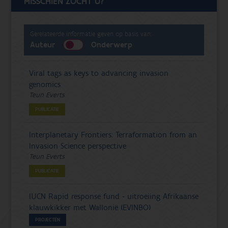
MISSCHIEN ZOCHT U?
Gerelateerde informatie geven op basis van:
Auteur
Onderwerp
Viral tags as keys to advancing invasion
genomics
Teun Everts
PUBLICATIE
Interplanetary Frontiers: Terraformation from an
Invasion Science perspective
Teun Everts
PUBLICATIE
IUCN Rapid response fund - uitroeiing Afrikaanse
klauwkikker met Wallonië (EVINBO)
PROJECTEN