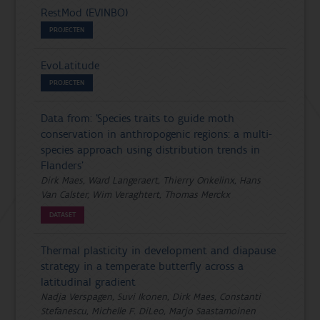
RestMod (EVINBO)
PROJECTEN
EvoLatitude
PROJECTEN
Data from: 'Species traits to guide moth
conservation in anthropogenic regions: a multi-
species approach using distribution trends in
Flanders'
Dirk Maes, Ward Langeraert, Thierry Onkelinx, Hans
Van Calster, Wim Veraghtert, Thomas Merckx
DATASET
Thermal plasticity in development and diapause
strategy in a temperate butterfly across a
latitudinal gradient
Nadja Verspagen, Suvi Ikonen, Dirk Maes, Constanti
Stefanescu, Michelle F. DiLeo, Marjo Saastamoinen