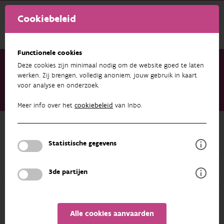
Cookiebeleid
Functionele cookies
Deze cookies zijn minimaal nodig om de website goed te laten
werken. Zij brengen, volledig anoniem, jouw gebruik in kaart
voor analyse en onderzoek.
Onderzoek & resultaten
Publicaties
IUCN Rode lijst van de libellen (Odonata) in Vlaanderen
Meer info over het
cookiebeleid
van Inbo.
Terug naar overzicht
IUCN Rode lijst van de libellen
Statistische gegevens
(Odonata) in Vlaanderen
3de partijen
01/01/2021
Alle cookies aanvaarden
AUTEURS
EXPORT
OVERZICHT