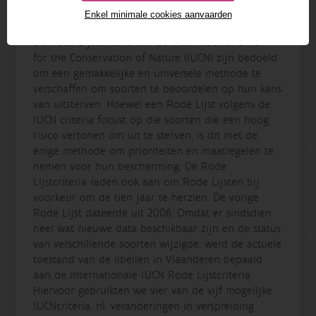
Enkel minimale cookies aanvaarden
De Rode Lijstcriteria van de International Union
for the Conservation of Nature (IUCN) zijn bedoeld
om een gemakkelijke en universele methode te
verschaffen om soorten te beoordelen op hun kans
van uitsterven. Hoewel een Rode Lijst volgens de
IUCN criteria focust op die soorten die een hoog
risico vertonen om uit te sterven, is dit niet de
enige methode om prioriteiten en maatregelen te
nemen voor hun bescherming. De Rode
Lijstcriteria raden ook aan om Rode Lijsten bij
voorkeur om de tien jaar te herzien. De vorige
Rode Lijst dateerde uit 2006. Omdat er sindsdien
heel wat nieuwe data beschikbaar zijn en de status
van verschillende soorten wijzigde, werd de actuele
toestand van de libellen in Vlaanderen bepaald
aan de internationale IUCN Rode Lijstcriteria.
Hiervoor gebruikten we vier van de vijf mogelijke
IUCNcriteria, nl. veranderingen in verspreiding