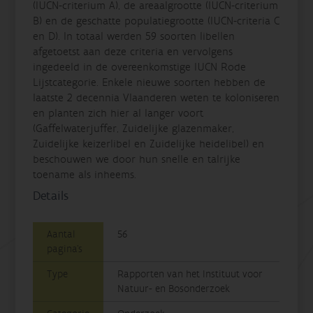
(IUCN-criterium A), de areaalgrootte (IUCN-criterium
B) en de geschatte populatiegrootte (IUCN-criteria C
en D). In totaal werden 59 soorten libellen
afgetoetst aan deze criteria en vervolgens
ingedeeld in de overeenkomstige IUCN Rode
Lijstcategorie. Enkele nieuwe soorten hebben de
laatste 2 decennia Vlaanderen weten te koloniseren
en planten zich hier al langer voort
(Gaffelwaterjuffer, Zuidelijke glazenmaker,
Zuidelijke keizerlibel en Zuidelijke heidelibel) en
beschouwen we door hun snelle en talrijke
toename als inheems.
Details
Aantal
56
pagina's
Type
Rapporten van het Instituut voor
Natuur- en Bosonderzoek