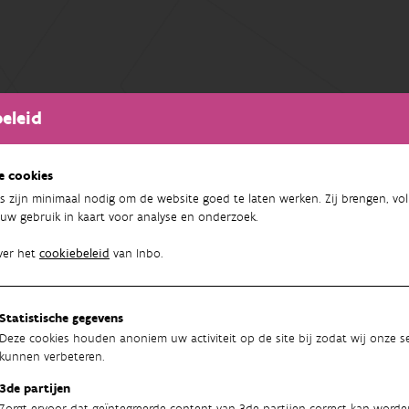
eleid
e cookies
s zijn minimaal nodig om de website goed te laten werken. Zij brengen, vol
uw gebruik in kaart voor analyse en onderzoek.
ver het
cookiebeleid
van Inbo.
Statistische gegevens
Deze cookies houden anoniem uw activiteit op de site bij zodat wij onze se
kunnen verbeteren.
3de partijen
Zorgt ervoor dat geïntegreerde content van 3de partijen correct kan worde