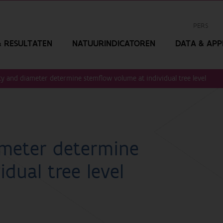
PERS
 RESULTATEN
NATUURINDICATOREN
DATA & APPL
ity and diameter determine stemflow volume at individual tree level
iameter determine
dual tree level