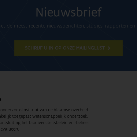
Nieuwsbrief
t de meest recente nieuwsberichten, studies, rapporten e
SCHRIJF U IN OP ONZE MAILINGLIJST
O
t onderzoeksinstituut van de Vlaamse overheid
nkelijk toegepast wetenschappelijk onderzoek,
ontsluiting het biodiversiteitsbeleid en -beheer
evalueert.