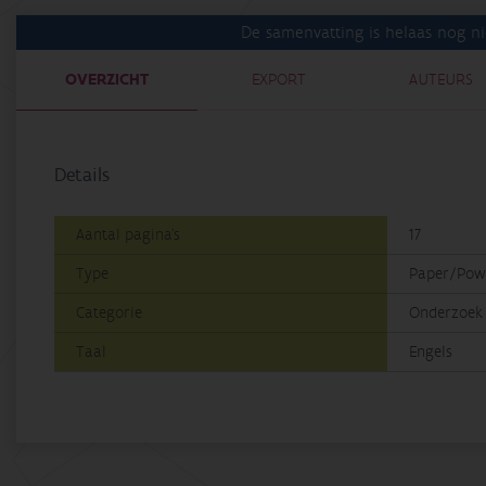
De samenvatting is helaas nog ni
OVERZICHT
EXPORT
AUTEURS
Details
Aantal pagina's
17
Type
Paper/Powe
Categorie
Onderzoek
Taal
Engels