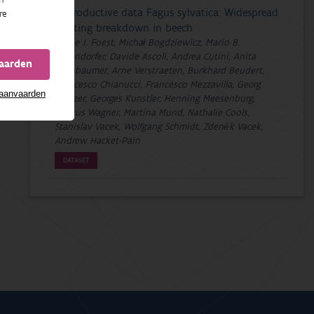
Reproductive data Fagus sylvatica: Widespread
re
masting breakdown in beech
Jessie J. Foest, Michał Bogdziewicz, Mario B.
Pesendorfer, Davide Ascoli, Andrea Cutini, Anita
vaarden
Nussbaumer, Arne Verstraeten, Burkhard Beudert,
Francesco Chianucci, Francesco Mezzavilla, Georg
 aanvaarden
Gratzer, Georges Kunstler, Henning Meesenburg,
Markus Wagner, Martina Mund, Nathalie Cools,
Stanislav Vacek, Wolfgang Schmidt, Zdeněk Vacek,
Andrew Hacket-Pain
DATASET