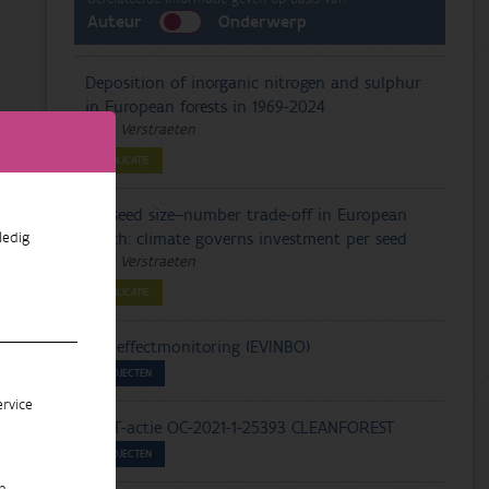
Auteur
Onderwerp
Deposition of inorganic nitrogen and sulphur
in European forests in 1969-2024
Arne Verstraeten
PUBLICATIE
No seed size–number trade-off in European
ledig
beech: climate governs investment per seed
Arne Verstraeten
PUBLICATIE
PAS-effectmonitoring (EVINBO)
PROJECTEN
rvice
COST-actie OC-2021-1-25393 CLEANFOREST
PROJECTEN
n