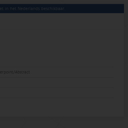
et in het Nederlands beschikbaar.
rpoint/Abstract