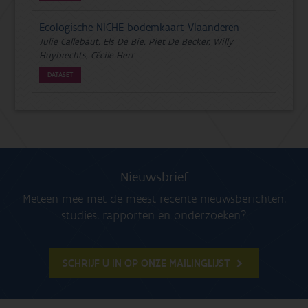
Ecologische NICHE bodemkaart Vlaanderen
Julie Callebaut, Els De Bie, Piet De Becker, Willy
Huybrechts, Cécile Herr
DATASET
Nieuwsbrief
Meteen mee met de meest recente nieuwsberichten,
studies, rapporten en onderzoeken?
SCHRIJF U IN OP ONZE MAILINGLIJST