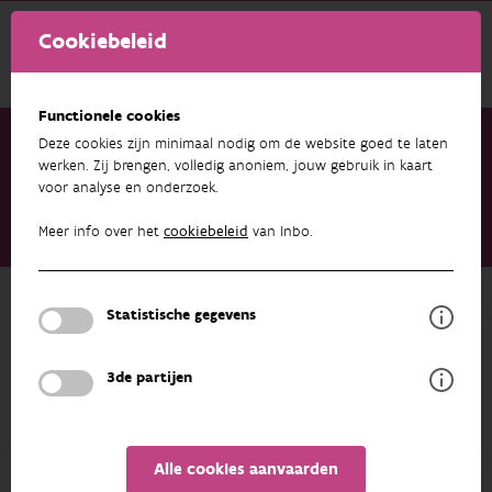
Cookiebeleid
Functionele cookies
Deze cookies zijn minimaal nodig om de website goed te laten
werken. Zij brengen, volledig anoniem, jouw gebruik in kaart
voor analyse en onderzoek.
Onderzoek & resultaten
Publicaties
Spatial trade-off analysis of short rotation coppice in Belgium.
Meer info over het
cookiebeleid
van Inbo.
Effects on ecosystem services and biodiversity
Terug naar overzicht
Statistische gegevens
Spatial trade-off analysis of short
rotation coppice in Belgium. Effects
3de partijen
on ecosystem services and
biodiversity
Alle cookies aanvaarden