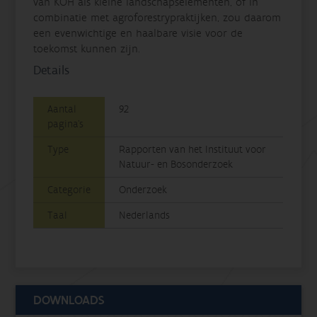
van KOH als kleine landschapselementen, of in
combinatie met agroforestrypraktijken, zou daarom
een evenwichtige en haalbare visie voor de
toekomst kunnen zijn.
Details
Aantal
92
pagina's
Type
Rapporten van het Instituut voor
Natuur- en Bosonderzoek
Categorie
Onderzoek
Taal
Nederlands
DOWNLOADS