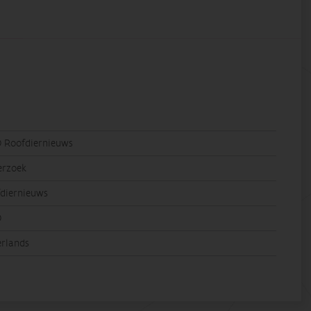
 Roofdiernieuws
erzoek
diernieuws
O
rlands