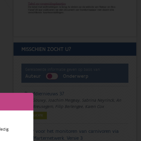
MISSCHIEN ZOCHT U?
Gerelateerde informatie geven op basis van:
Auteur
Onderwerp
Roofdiernieuws 37
Jan Gouwy, Joachim Mergeay, Sabrina Neyrinck, An
Van Breusegem, Filip Berlengee, Karen Cox
PUBLICATIE
ledig
DMP voor het monitoren van carnivoren via
het Marternetwerk. Versie 3