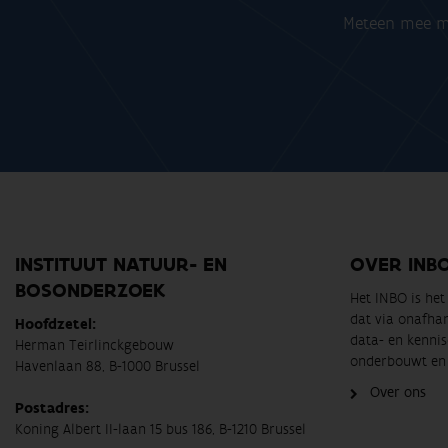
Meteen mee me
INSTITUUT NATUUR- EN
OVER INB
BOSONDERZOEK
Het INBO is he
dat via onafha
Hoofdzetel:
data- en kennis
Herman Teirlinckgebouw
onderbouwt en 
Havenlaan 88, B-1000 Brussel
Over ons
Postadres:
Koning Albert II-laan 15 bus 186, B-1210 Brussel