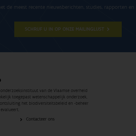
t de meest recente nieuwsberichten, studies, rapporten e
SCHRIJF U IN OP ONZE MAILINGLIJST
O
t onderzoeksinstituut van de Vlaamse overheid
nkelijk toegepast wetenschappelijk onderzoek,
ontsluiting het biodiversiteitsbeleid en -beheer
evalueert.
Contacteer ons