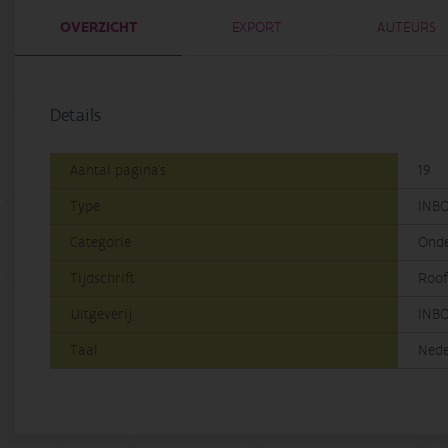
OVERZICHT
EXPORT
AUTEURS
Details
Aantal pagina's
19
Type
INBO
Categorie
Ond
Tijdschrift
Roof
Uitgeverij
INB
Taal
Nede