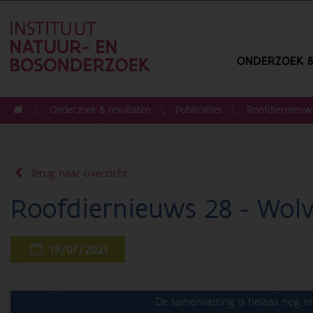
ONDERZOEK &
Onderzoek & resultaten
Publicaties
Roofdiernieuws 
Terug naar overzicht
Roofdiernieuws 28 - Wolve
19/07/2021
De samenvatting is helaas nog ni