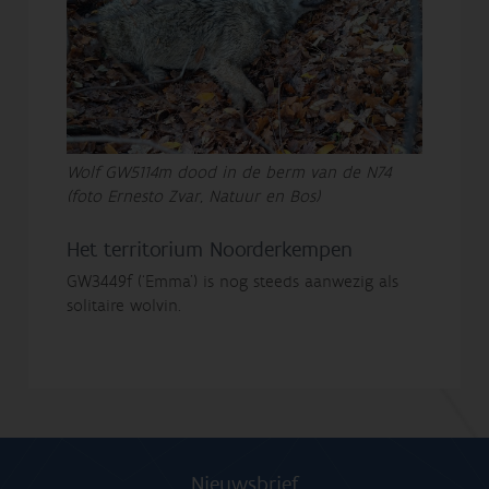
Wolf GW5114m dood in de berm van de N74
(foto Ernesto Zvar, Natuur en Bos)
Het territorium Noorderkempen
GW3449f (‘Emma’) is nog steeds aanwezig als
solitaire wolvin.
Nieuwsbrief