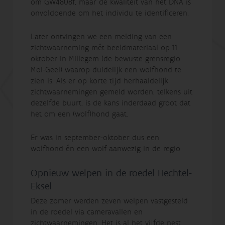
om GW4808f, maar de kwaliteit van het DNA is
onvoldoende om het individu te identificeren.
Later ontvingen we een melding van een
zichtwaarneming mét beeldmateriaal op 11
oktober in Millegem (de bewuste grensregio
Mol-Geel) waarop duidelijk een wolfhond te
zien is. Als er op korte tijd herhaaldelijk
zichtwaarnemingen gemeld worden, telkens uit
dezelfde buurt, is de kans inderdaad groot dat
het om een (wolf)hond gaat.
Er was in september-oktober dus een
wolfhond én een wolf aanwezig in de regio.
Opnieuw welpen in de roedel Hechtel-
Eksel
Deze zomer werden zeven welpen vastgesteld
in de roedel via cameravallen en
zichtwaarnemingen. Het is al het vijfde nest