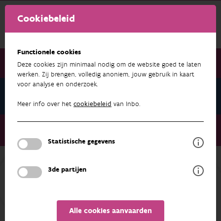
Cookiebeleid
Functionele cookies
Deze cookies zijn minimaal nodig om de website goed te laten
werken. Zij brengen, volledig anoniem, jouw gebruik in kaart
voor analyse en onderzoek.
Roofdiernieuws 36
Meer info over het
cookiebeleid
van Inbo.
Roofdiernieuws 36
Nieuws uit het lopende wolvenmonitoringsjaar 2025-2026
Statistische gegevens
3de partijen
ROOFDIERNIEUWS 36
Nieuws uit het lopende
wolvenmonitoringsjaar 2025-2026
Alle cookies aanvaarden