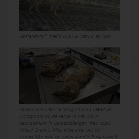
'Boslandwolf' (beeld INBO & Natuur en Bos)
Wolven GW5114m (achtergrond) en GW4808f
(voorgrond) bij de sectie in het INBO-
laboratorium in Geraardsbergen (foto INBO,
Wietse Chanet). Alles wijst erop dat de
vrouwelijke wolf de zogenaamde 'Boslandwolf'