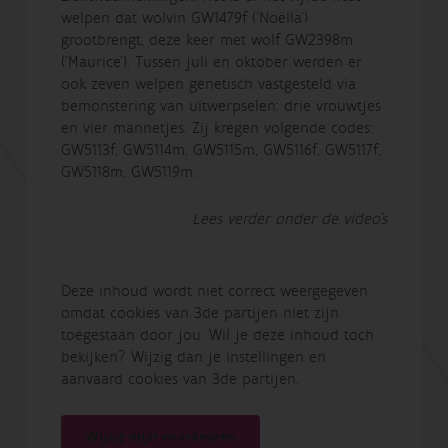
welpen dat wolvin GW1479f (‘Noëlla’)
grootbrengt, deze keer met wolf GW2398m
(‘Maurice’). Tussen juli en oktober werden er
ook zeven welpen genetisch vastgesteld via
bemonstering van uitwerpselen: drie vrouwtjes
en vier mannetjes. Zij kregen volgende codes:
GW5113f, GW5114m, GW5115m, GW5116f, GW5117f,
GW5118m, GW5119m.
Lees verder onder de video's
Deze inhoud wordt niet correct weergegeven
omdat cookies van 3de partijen niet zijn
toegestaan door jou. Wil je deze inhoud toch
bekijken? Wijzig dan je instellingen en
aanvaard cookies van 3de partijen.
Wijzig mijn voorkeuren