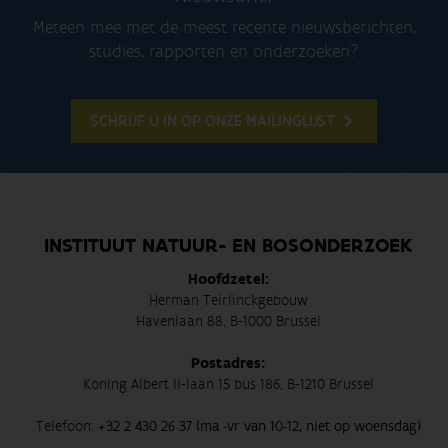
Meteen mee met de meest recente nieuwsberichten,
studies, rapporten en onderzoeken?
SCHRIJF U IN OP ONZE MAILINGLIJST
INSTITUUT NATUUR- EN BOSONDERZOEK
Hoofdzetel:
Herman Teirlinckgebouw
Havenlaan 88, B-1000 Brussel
Postadres:
Koning Albert II-laan 15 bus 186, B-1210 Brussel
Telefoon:
+32 2 430 26 37 (ma -vr van 10-12, niet op woensdag)