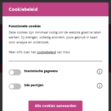
Cookiebeleid
Functionele cookies
Deze cookies zijn minimaal nodig om de website goed te laten
werken. Zij brengen, volledig anoniem, jouw gebruik in kaart
voor analyse en onderzoek.
Teams
Genetische Diversiteit
Meer info over het
cookiebeleid
van Inbo.
Teams
Genetische Diversiteit
Statistische gegevens
Terug naar overzicht
3de partijen
Genetische Diversiteit
ADRES
PROFIEL
Alle cookies aanvaarden