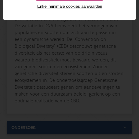
Enkel minimale cookies aanvaarden
De genetische code, misschien beter gekend als
DNA, bepaalt alle biologische diversiteit op aarde.
De variatie in DNA beïnvloedt het vermogen van
populaties en soorten om zich aan te passen in
een dynamische wereld. De “Convention on
Biological Diversity” (CBD) beschouwt genetische
diversiteit als het eerste van de drie niveaus
waarop biodiversiteit moet bewaard worden, dit
van genen, soorten en ecosystemen. Zonder
genetische diversiteit sterven soorten uit en storten
ecosystemen in. De onderzoeksgroep Genetische
Diversiteit bestudeert genen om aanbevelingen te
maken voor een duurzaam beleid, gericht op een
optimale realisatie van de CBD.
ONDERZOEK