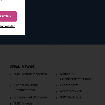
n onderzoeken?
vaarden
 aanvaarden
SNEL NAAR
INBO Natuurrapporten
Natura 2000
Beleidsondersteuning
Bosbouwkundig
Expert portal
Teeltmateriaal
Marternetwerk
(sporen van) Wolf gezien?
INBO Podcasts
INBO Video's