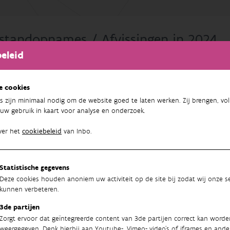
standopnames / Afvissingen in 2024
eleid
024 kan u bijna het hele jaar door INBO-teams aan het werk vind
en.
e cookies
 de kalender voor 2024
s zijn minimaal nodig om de website goed te laten werken. Zij brengen, vol
uw gebruik in kaart voor analyse en onderzoek.
ver het
cookiebeleid
van Inbo.
Statistische gegevens
Deze cookies houden anoniem uw activiteit op de site bij zodat wij onze se
kunnen verbeteren.
3de partijen
Zorgt ervoor dat geïntegreerde content van 3de partijen correct kan worde
Nieuwsbrief
weergegeven. Denk hierbij aan Youtube-, Vimeo- video's of iframes en ande