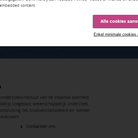
embedded content.
t de meest recente nieuwsberichten, studies, rapporten e
Alle cookies aan
SCHRIJF U IN OP ONZE MAILINGLIJST
Enkel minimale cookies
O
t onderzoeksinstituut van de Vlaamse overheid
nkelijk toegepast wetenschappelijk onderzoek,
ontsluiting het biodiversiteitsbeleid en -beheer
evalueert.
Contacteer ons