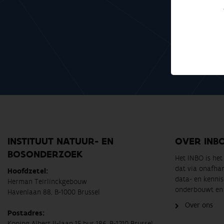
Meteen mee me
INSTITUUT NATUUR- EN
OVER INB
BOSONDERZOEK
Het INBO is he
dat via onafha
Hoofdzetel:
data- en kennis
Herman Teirlinckgebouw
onderbouwt en 
Havenlaan 88, B-1000 Brussel
Over ons
Postadres:
Koning Albert II-laan 15 bus 186, B-1210 Brussel