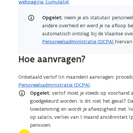
webpagina ‘cumulatie’
.
s
t
Opgelet
: neem je als statutair personeel
e
andere overheid en werd je na afloop b
r
automatisch ontslag bij de Vlaamse ove
)
Personeelsadministratie (DCPA)
hiervan
Hoe aanvragen?
Onbetaald verlof (in maanden) aanvragen: proced
Personeelsadministratie (DCPA)
.
Opgelet
: verlof moet je steeds op voorhand 
goedgekeurd worden. Is dit niet het geval? D
toestemming en wordt je afwezigheid met ‘non-
op salaris, verlies van 1 maand anciënniteit 
pensioen.