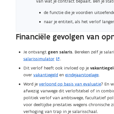
van wat je contract bepaalt. Ben je stat
de functie die je voordien uitoefend
naar je entiteit, als het verlof lan
Financiële gevolgen van o
Je ontvangt
geen salaris
. Bereken zelf je sala
salarissimulator
.
(
o
Dit verlof heeft ook invloed op je
vakantiegel
p
over
vakantiegeld
en
eindejaarstoelage
.
e
Word je
verloond op basis van evaluatie
? En w
n
afwezig vanwege dit verlofstelsel of in combin
t
politiek verlof van ambtswege, facultatief polit
i
voor deeltijdse prestaties wegens chronische 
n
verhoging van trap in je salarisschaal.