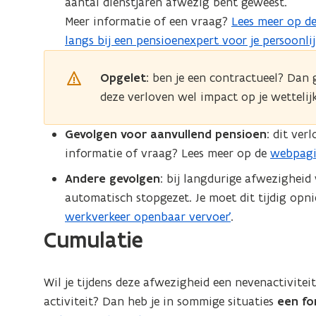
aantal dienstjaren afwezig bent geweest.
u
Meer informatie of een vraag?
Lees meer op d
(
w
langs bij een pensioenexpert voor je persoonli
o
v
p
e
Opgelet:
ben je een contractueel? Dan
e
n
deze verloven wel impact op je wettelij
n
s
t
t
Gevolgen voor aanvullend pensioen
: dit ver
i
e
informatie of vraag? Lees meer op de
webpagi
n
r
n
Andere gevolgen
: bij langdurige afwezighei
)
i
automatisch stopgezet. Je moet dit tijdig op
e
werkverkeer openbaar vervoer’
.
u
Cumulatie
w
v
Wil je tijdens deze afwezigheid een nevenactivitei
e
activiteit? Dan heb je in sommige situaties
een fo
n