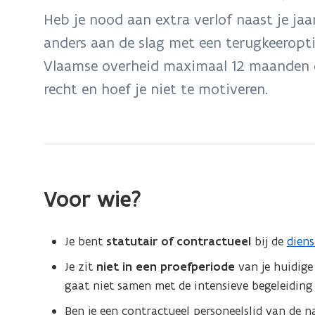
bevindt
Heb je nood aan extra verlof naast je jaa
zich
anders aan de slag met een terugkeeropt
op:
Vlaamse overheid maximaal 12 maanden on
Onbetaald
verlof
recht en hoef je niet te motiveren.
(12
maanden)
Voor wie?
Je bent
statutair of contractueel
bij de
dien
Je zit
niet in een proefperiode
van je huidige
gaat niet samen met de intensieve begeleiding 
Ben je een contractueel personeelslid van de 