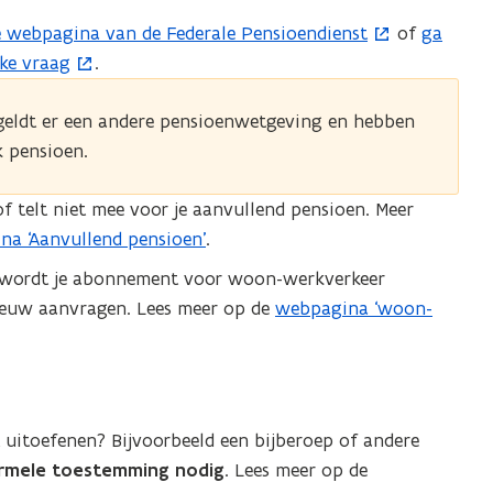
e webpagina van de Federale Pensioendienst
of
ga
(
jke vraag
.
o
p
 geldt er een andere pensioenwetgeving en hebben
e
k pensioen.
n
t
lof telt niet mee voor je aanvullend pensioen. Meer
i
na ‘Aanvullend pensioen’
.
n
n
d wordt je abonnement voor woon-werkverkeer
i
nieuw aanvragen. Lees meer op de
webpagina ‘woon-
e
u
w
v
t uitoefenen? Bijvoorbeeld een bijberoep of andere
e
rmele toestemming nodig
. Lees meer op de
n