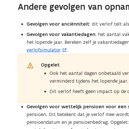
n
Andere gevolgen van opna
i
e
u
Gevolgen voor anciënniteit
: dit verlof telt a
w
Gevolgen voor vakantiedagen
: het aantal v
v
het lopende jaar. Bereken zelf je vakantiedagen
e
verlofsimulator
.
(
n
o
s
Opgelet
p
t
Ook het aantal dagen onbetaald verl
e
e
verminderd tijdens het lopende jaar.
n
r
t
Dit verlof heeft geen impact op de 
)
i
n
Gevolgen voor wettelijk pensioen voor een 
n
pensioen. Dit betekent dat je verlof mee word
i
pensioendatum en je pensioenbedrag. Opgelet: d
e