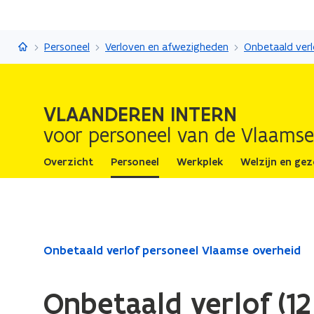
Vlaanderen Intern
Personeel
Verloven en afwezigheden
VLAANDEREN INTERN
voor personeel van de Vlaamse
Overzicht
Personeel
Werkplek
Welzijn en ge
Gedaan
Onbetaald verlof personeel Vlaamse overheid
met
laden.
Onbetaald verlof (1
U