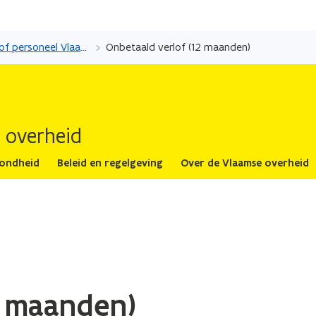
Overslaan
en
Onbetaald verlof personeel Vlaamse overheid
Onbetaald verlof (12 maanden)
naar
de
inhoud
gaan
 overheid
zondheid
Beleid en regelgeving
Over de Vlaamse overheid
2 maanden)