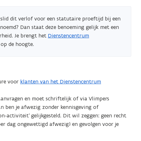
s
t
slid dit verlof voor een statutaire proeftijd bij een
e
enoemd? Dan staat deze benoeming gelijk met een
r
rheid. Je brengt het
Dienstencentrum
)
 op de hoogte.
ure voor
klanten van het Dienstencentrum
aanvragen en moet schriftelijk of via Vlimpers
an ben je afwezig zonder kennisgeving of
activiteit’ gelijkgesteld. Dit wil zeggen: geen recht
(per dag ongewettigd afwezig) en gevolgen voor je