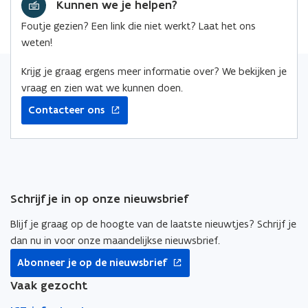
Kunnen we je helpen?
b
e
e
o
d
e
Foutje gezien? Een link die niet werkt? Laat het ons
o
i
r
weten!
k
n
l
o
o
i
Krijg je graag ergens meer informatie over? We bekijken je
p
p
n
vraag en zien wat we kunnen doen.
e
e
k
Contacteer ons
n
n
n
t
t
a
i
i
a
n
n
r
n
n
k
Schrijf je in op onze nieuwsbrief
i
i
l
e
e
e
Blijf je graag op de hoogte van de laatste nieuwtjes? Schrijf je
u
u
m
dan nu in voor onze maandelijkse nieuwsbrief.
w
w
b
opent
Abonneer je op de nieuwsbrief
v
v
o
in
nieuw
Vaak gezocht
e
e
r
venster
n
n
d