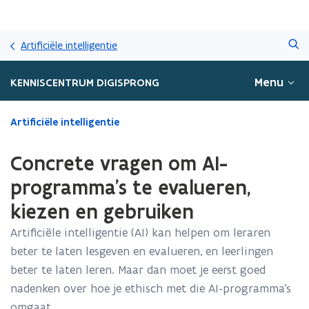
Overslaan
Zoeken
en
Artificiële intelligentie
naar
de
Menu
KENNISCENTRUM DIGISPRONG
inhoud
gaan
Gedaan
Artificiële intelligentie
met
laden.
Concrete vragen om AI-
U
bevindt
programma's te evalueren,
zich
kiezen en gebruiken
op:
Concrete
Artificiële intelligentie (AI) kan helpen om leraren
vragen
beter te laten lesgeven en evalueren, en leerlingen
om
AI-
beter te laten leren. Maar dan moet je eerst goed
programma's
nadenken over hoe je ethisch met die AI-programma’s
te
omgaat.