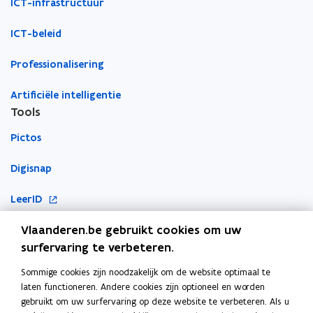
ICT-infrastructuur
s
s
t
t
ICT-beleid
e
e
r
r
Professionalisering
Artificiële intelligentie
Tools
Pictos
Digisnap
o
LeerID
p
o
Vlaanderen.be gebruikt cookies om uw
KlasCement
e
p
surfervaring te verbeteren.
n
Cyberveilig op school
e
t
Sommige cookies zijn noodzakelijk om de website optimaal te
Ook interessant
n
i
laten functioneren. Andere cookies zijn optioneel en worden
t
n
gebruikt om uw surfervaring op deze website te verbeteren. Als u
E-inclusie
i