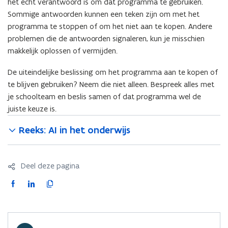
het echt verantwoord is om dat programma te gebruiken.
Sommige antwoorden kunnen een teken zijn om met het
programma te stoppen of om het niet aan te kopen. Andere
problemen die de antwoorden signaleren, kun je misschien
makkelijk oplossen of vermijden.
De uiteindelijke beslissing om het programma aan te kopen of
te blijven gebruiken? Neem die niet alleen. Bespreek alles met
je schoolteam en beslis samen of dat programma wel de
juiste keuze is.
Reeks: AI in het onderwijs
Deel deze pagina
F
L
K
a
i
o
c
n
p
e
k
i