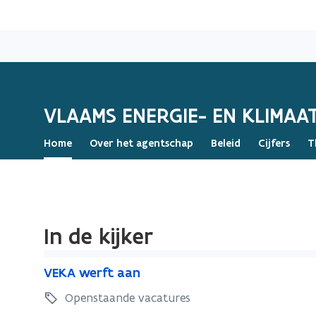
VLAAMS ENERGIE- EN KLIMA
Home
Over het agentschap
Beleid
Cijfers
T
In de kijker
V
V
VEKA werft aan
E
E
K
Openstaande vacatures
K