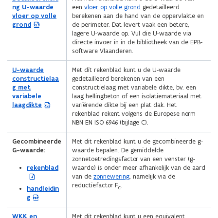
v
p
E
ng U-waarde
een
vloer op volle grond
gedetailleerd
e
e
x
vloer op volle
berekenen aan de hand van de oppervlakte en
n
n
c
grond
de perimeter. Dat levert vaak een betere,
s
t
e
lagere U-waarde op. Vul die U-waarde via
t
i
l
directe invoer in in de bibliotheek van de EPB-
e
n
b
software Vlaanderen.
r
n
e
)
i
s
(
U-waarde
Met dit rekenblad kunt u de U-waarde
e
t
E
constructielaa
gedetailleerd berekenen van een
u
a
x
g met
constructielaag met variabele dikte, bv. een
w
n
c
variabele
laag hellingbeton of een isolatiemateriaal met
v
d
e
laagdikte
variërende dikte bij een plat dak. Het
e
o
l
rekenblad rekent volgens de Europese norm
n
p
b
NBN EN ISO 6946 (bijlage C).
s
e
e
t
n
s
Gecombineerde
Met dit rekenblad kunt u de gecombineerde g-
e
t
t
G-waarde:
waarde bepalen. De gemiddelde
r
i
a
zonnetoetredingsfactor van een venster (g-
)
n
n
(
rekenblad
waarde) is onder meer afhankelijk van de aard
n
d
Z
van de
zonnewering
, namelijk via de
i
o
I
reductiefactor F
.
c
(
handleidin
e
p
P
P
g
u
e
b
D
w
n
e
F
(
WKK en
Met dit rekenblad kunt u een equivalent
v