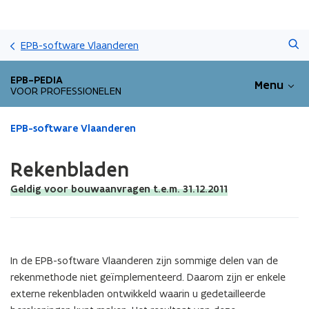
Overslaan
Zoeken
en
EPB-software Vlaanderen
naar
de
EPB-PEDIA
Menu
inhoud
VOOR PROFESSIONELEN
gaan
Gedaan
EPB-software Vlaanderen
met
laden.
Rekenbladen
U
bevindt
Geldig voor bouwaanvragen t.e.m. 31.12.2011
zich
op:
Rekenbladen
In de EPB-software Vlaanderen zijn sommige delen van de
rekenmethode niet geïmplementeerd. Daarom zijn er enkele
externe rekenbladen ontwikkeld waarin u gedetailleerde