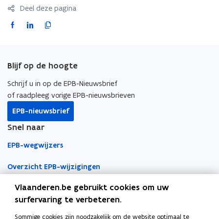
r
s
Deel deze pagina
)
t
F
L
K
e
r
a
i
o
)
c
n
p
e
k
i
Blijf op de hoogte
b
e
e
o
d
e
Schrijf u in op de EPB-Nieuwsbrief
o
i
r
of raadpleeg vorige EPB-nieuwsbrieven
k
n
l
EPB-nieuwsbrief
o
o
i
Snel naar
p
p
n
e
e
k
EPB-wegwijzers
n
n
n
t
t
a
Overzicht EPB-wijzigingen
i
i
a
Vlaanderen.be gebruikt cookies om uw
EPB-regelgeving
n
n
r
surfervaring te verbeteren.
n
n
k
EPB-eisen per jaar
i
i
l
Sommige cookies zijn noodzakelijk om de website optimaal te