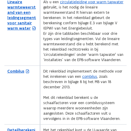
t
(
Lineaire
Als u een
circulatieleiding voor warm tapwater
a
E
warmteweerst
gebruikt, is het nodig de lineaire
n
x
and van een
warmteweerstand R hiervan extern te
d
c
leidingsegment
berekenen. In het rekenblad gebeurt de
o
e
voor sanitair
berekening conform bijlage E.3 van bijlage V
p
l
warm water
(EPW) van het Energiebesluit.
e
b
Er zijn drie tabbladen beschikbaar voor drie
n
e
types van leiding(segment)en. Vul de lineaire
t
s
warmteweerstand die u hebt berekend met
i
t
het rekenblad rechtstreeks in bij
n
a
‘circulatieleidingen’ onder ‘warm tapwater’ van
n
n
‘installaties’ van de EPB-software Vlaanderen.
i
d
e
o
(
Combilus
Dit rekenblad implementeert de methode voor
u
p
Z
het inrekenen van een
combilus
, zoals
w
e
I
beschreven in bijlage 8 bij het MB van 18
v
n
P
december 2013.
e
t
b
n
i
e
Met dit rekenblad berekent u de
s
n
s
schaalfactoren voor een combilussysteem
t
n
t
waarop meerdere wooneenheden zijn
e
i
a
aangesloten. Deze schaalfactoren vult u
r
e
n
vervolgens in in de EPB-software Vlaanderen.
)
u
d
w
o
(
Detailberekeni
Met het rekenblad kunt u de U-waarde van