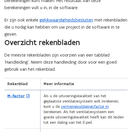
berekeningen kunt maken. Het resultaat van deze
berekeningen vult u in, in de software.
Er zijn ook enkele
gelijkwaardigheidsbesluiten
met rekenbladen
die u nodig kan hebben om uw project in de software in te
geven.
(Scroll
(Scroll
Overzicht rekenbladen
links)
rechts)
De meeste rekenbladen zijn voorzien van een tabblad
‘Handleiding’. Neem deze handleiding door voor een goed
gebruik van het rekenblad.
Rekenblad
Meer informatie
(
M-factor
Als u de uitvoeringskwaliteit van het
Z
geplaatste ventilatiesysteem wilt inrekenen,
I
kunt u de
vermenigvuldigingsfactor m
P
berekenen. Als het ventilatiesysteem een
b
goede uitvoeringskwaliteit heeft kan dit leiden
e
tot een daling van het E-peil.
s