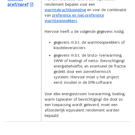
t
s
b
Z
pref/npref
rendement bepalen voor een
e
i
t
e
I
warmtekrachtkoppeling
en voor de combinatie
n
n
a
s
P
van
preferente en niet-preferente
s
n
n
t
b
warmteopwekkers
.
t
i
d
a
e
e
e
o
n
s
Hiervoor heeft u de volgende gegevens nodig:
r
u
p
d
t
)
w
e
o
a
gegevens m.b.t. de warmteopwekkers of
v
n
p
n
koudeleveranciers
e
t
e
d
n
i
gegevens m.b.t. de bruto- (verwarming,
n
o
s
n
SWW of koeling) of netto- (bevochtiging)
t
p
t
n
energiebehoefte, en eventueel de fractie
i
e
e
i
gedekt door een zonnethermisch
n
n
r
e
systeem. Hiervoor moet u het project
n
t
)
u
eerst invullen in de EPB-software.
i
i
w
e
n
v
Voor elke energiestroom (verwarming, koeling,
u
n
e
warm tapwater of bevochtiging) die door zo
w
i
n
een toepassing wordt geleverd, moet een
v
e
s
afzonderlijk equivalent rendement worden
e
u
t
bepaald.
n
w
e
s
v
r
t
e
)
e
n