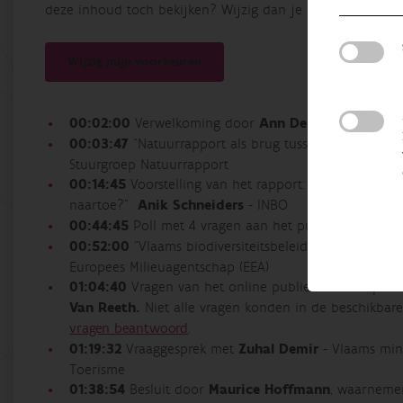
deze inhoud toch bekijken? Wijzig dan je instellingen en 
Wijzig mijn voorkeuren
00:02:00
Verwelkoming door
Ann De Bie
- VRT
00:03:47
“Natuurrapport als brug tussen wetenschap
Stuurgroep Natuurrapport
00:14:45
Voorstelling van het rapport: “10 jaar biodiv
naartoe?”
Anik Schneiders
- INBO
00:44:45
Poll met 4 vragen aan het publiek
00:52:00
“Vlaams biodiversiteitsbeleid in een toekom
Europees Milieuagentschap (EEA)
01:04:40
Vragen van het online publiek aan het pan
Van Reeth.
Niet alle vragen konden in de beschikbar
vragen beantwoord
.
01:19:32
Vraaggesprek met
Zuhal Demir
- Vlaams mini
Toerisme
01:38:54
Besluit door
Maurice Hoffmann
, waarnemen