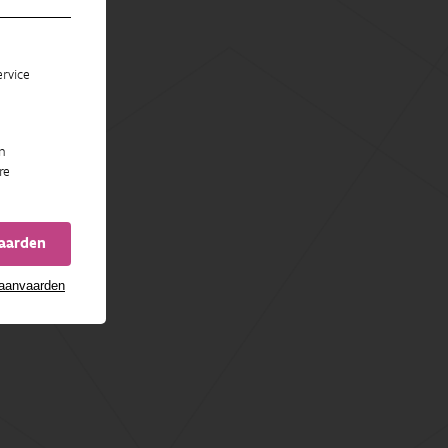
rvice
n
re
vaarden
 aanvaarden