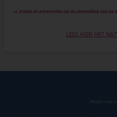
>> Vragen en antwoorden na de voorstelling van de 
LEES HIER HET N
Meteen mee me