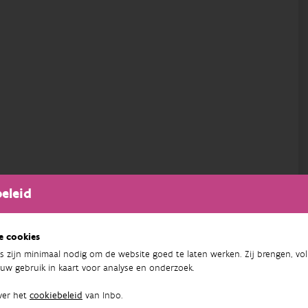
eleid
e cookies
s zijn minimaal nodig om de website goed te laten werken. Zij brengen, vol
uw gebruik in kaart voor analyse en onderzoek.
ver het
cookiebeleid
van Inbo.
 van 3de partijen niet zijn toegestaan door jou. Wil je