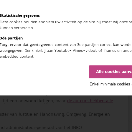
aanvaard cookies van 3de partijen.
Statistische gegevens
Deze cookies houden anoniem uw activiteit op de site bij zodat wij onze se
kunnen verbeteren.
3de partijen
Zorgt ervoor dat geïntegreerde content van 3de partijen correct kan worde
 en beleid”
Prof. Kris Verheyen
- UGent en voorzitter
weergegeven. Denk hierbij aan Youtube-, Vimeo- video's of iframes en ande
embedded content.
ersiteitsstrategie: waar staan we en waar gaan we
Alle cookies aan
stig Europees perspectief”
Hans Bruyninckx
- Directeur
Enkel minimale cookies
el van
Anik Schneiders, Maarten Stevens en en Wouter
e tijd een antwoord krijgen, maar
de auteurs hebben alle
ster van Justitie en Handhaving, Omgeving, Energie en
d administrateur-generaal van het INBO