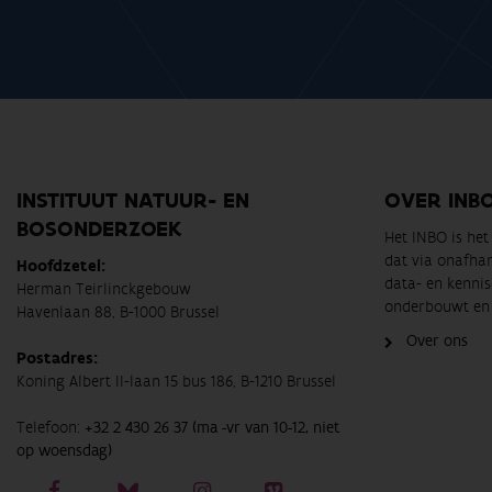
INSTITUUT NATUUR- EN
OVER INB
BOSONDERZOEK
Het INBO is he
dat via onafha
Hoofdzetel:
data- en kennis
Herman Teirlinckgebouw
onderbouwt en 
Havenlaan 88, B-1000 Brussel
Over ons
Postadres:
Koning Albert II-laan 15 bus 186, B-1210 Brussel
Telefoon:
+32 2 430 26 37 (ma -vr van 10-12, niet
op woensdag)