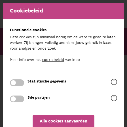
Cookiebeleid
Functionele cookies
Deze cookies zijn minimaal nodig om de website goed te laten
werken. Zij brengen, volledig anoniem, jouw gebruik in kaart
voor analyse en onderzoek.
Over ons
Medewerkers
Amaury Sonneville
Meer info over het
cookiebeleid
van Inbo.
Terug naar overzicht
Amaury Sonneville
Statistische gegevens
PROFIEL
3de partijen
Alle cookies aanvaarden