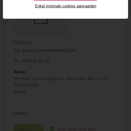
Enkel minimale cookies aanvaarden
Contact
amaury.sonneville@inbo.be
0479 37 07 53
Adres
Herman Teirlinckgebouw, Havenlaan 88 bus 73
1000 Brussel
België
Details
0009-0004-5692-2255