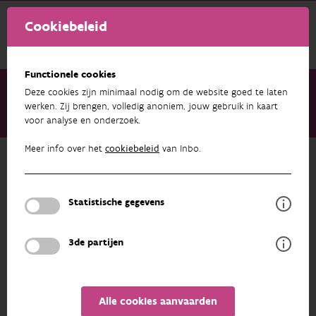
Cookiebeleid
Functionele cookies
Deze cookies zijn minimaal nodig om de website goed te laten
werken. Zij brengen, volledig anoniem, jouw gebruik in kaart
voor analyse en onderzoek.
Over ons
Medewerkers
Damiano Oldoni
Meer info over het
cookiebeleid
van Inbo.
Terug naar overzicht
Damiano Oldoni
Statistische gegevens
PROFIEL
3de partijen
Alle cookies aanvaarden