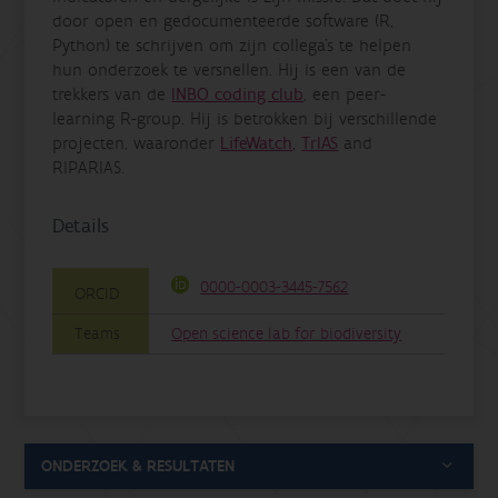
door
open
en
gedocumenteerde software
(R,
Python) te schrijven om zijn collega's te helpen
hun onderzoek te versnellen. Hij is een van de
trekkers van de
INBO coding club
, een peer-
learning R-group. Hij is betrokken bij verschillende
projecten, waaronder
LifeWatch
,
TrIAS
and
RIPARIAS.
Details
0000-0003-3445-7562
ORCID
Teams
Open science lab for biodiversity
ONDERZOEK & RESULTATEN