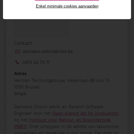
Enkel minimale cookies aanvaarden
Contact
damiano.oldoni@inbo.be
0470 62 73 71
Adres
Herman Teirlinckgebouw, Havenlaan 88 bus 73
1000 Brussel
België
Damiano Oldoni
werkt als Resarch Software
Engineer voor het
Open science lab for biodiversity
bij het
Instituut voor Natuur- en Bosonderzoek
(INBO)
. Orde scheppen in de wereld van taxonomie,
indicatoren en dergelijke is zijn missie. Dat doet hij