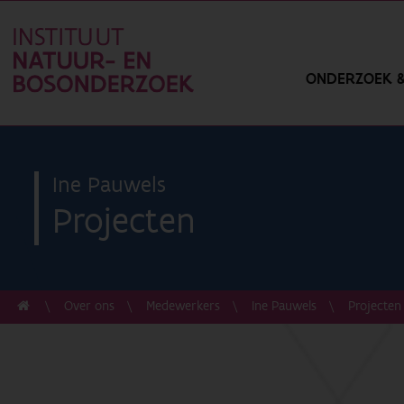
ONDERZOEK &
Ine Pauwels
Projecten
Over ons
Medewerkers
Ine Pauwels
Projecten