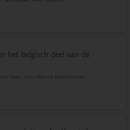
nen, Sanne Govaert, Pieter Huybrechts
 in het Belgisch deel van de
stien Pieters, Simon Plaetinck, Diederik Rosseel