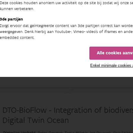
Deze cookies houden anoniem uw activiteit op de site bij zodat wij onze se
kunnen verbeteren.
Van vis naar sensor: innovatieve tech
3de partijen
Zorgt ervoor dat geïntegreerde content van 3de partijen correct kan worde
van de visveiligheid van pompen ter 
weergegeven. Denk hierbij aan Youtube-, Vimeo- video's of iframes en ande
embedded content.
en het behoud van paling en andere 
Alle cookies aan
Ine Pauwels
, Stijn Bruneel, David Buysse, Nico De Maerteleire, Sébastie
Doctoraat (FWO)
Enkel minimale cookies
01/11/2023 - 31/12/2027
DTO-BioFlow - Integration of biodiver
Digital Twin Ocean