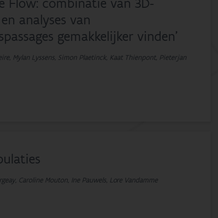
he Flow: combinatie van 3D-
 en analyses van
spassages gemakkelijker vinden'
eire, Mylan Lyssens, Simon Plaetinck, Kaat Thienpont, Pieterjan
ulaties
rgeay, Caroline Mouton, Ine Pauwels, Lore Vandamme