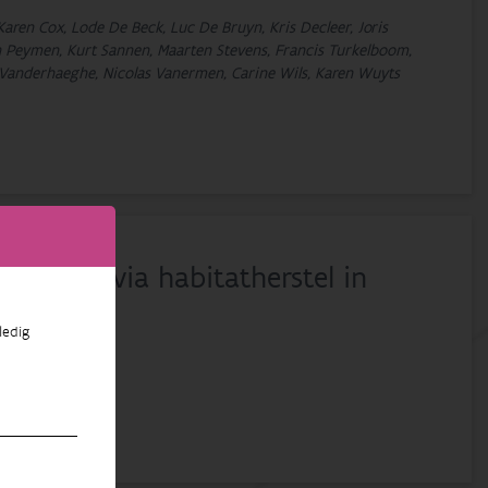
aren Cox, Lode De Beck, Luc De Bruyn, Kris Decleer, Joris
han Peymen, Kurt Sannen, Maarten Stevens, Francis Turkelboom,
 Vanderhaeghe, Nicolas Vanermen, Carine Wils, Karen Wuyts
beekprik via habitatherstel in
ledig