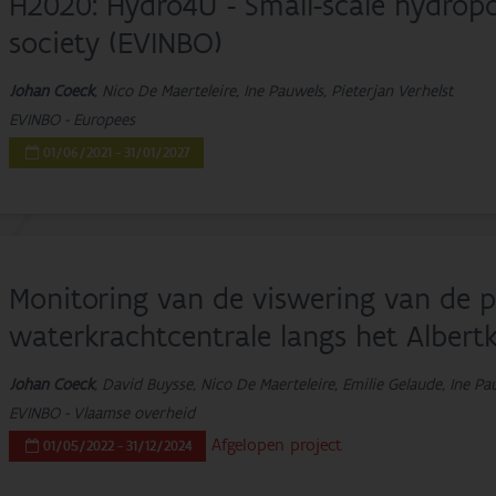
H2020: Hydro4U - Small-scale hydropow
society (EVINBO)
Johan Coeck
, Nico De Maerteleire, Ine Pauwels, Pieterjan Verhelst
EVINBO - Europees
01/06/2021 - 31/01/2027
Monitoring van de viswering van de p
waterkrachtcentrale langs het Albertk
Johan Coeck
, David Buysse, Nico De Maerteleire, Emilie Gelaude, Ine Pa
EVINBO - Vlaamse overheid
Afgelopen project
01/05/2022 - 31/12/2024