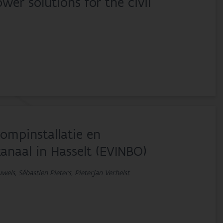
er solutions for the civil
ompinstallatie en
anaal in Hasselt (EVINBO)
uwels, Sébastien Pieters, Pieterjan Verhelst