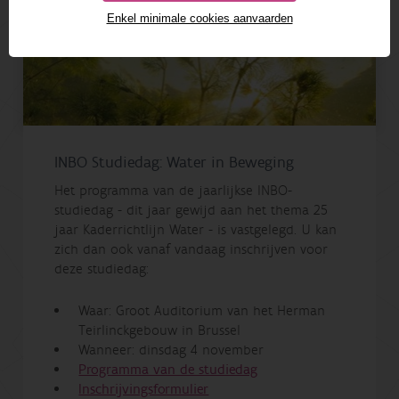
Enkel minimale cookies aanvaarden
INBO Studiedag: Water in Beweging
Het programma van de jaarlijkse INBO-
studiedag - dit jaar gewijd aan het thema 25
jaar Kaderrichtlijn Water - is vastgelegd. U kan
zich dan ook vanaf vandaag inschrijven voor
deze studiedag:
Waar: Groot Auditorium van het Herman
Teirlinckgebouw in Brussel
Wanneer: dinsdag 4 november
Programma van de studiedag
Inschrijvingsformulier