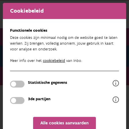
Cookiebeleid
Functionele cookies
Deze cookies zijn minimaal nodig om de website goed te laten
werken. Zij brengen, volledig anoniem, jouw gebruik in kaart
voor analyse en onderzoek.
Nieuwsbrief September 2025
Meer info over het
cookiebeleid
van Inbo.
Nieuwsbrief September 2025
INBO Studiedag: Water in Beweging
Statistische gegevens
3de partijen
NIEUWSBRIEF SEPTEMBER 2025
Alle cookies aanvaarden