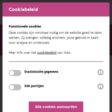
Cookiebeleid
Functionele cookies
Deze cookies zijn minimaal nodig om de website goed te laten
werken. Zij brengen, volledig anoniem, jouw gebruik in kaart
voor analyse en onderzoek.
Onderzoek & resultaten
Projecten
Interregproject Flood Wisdom (EVINBO)
Meer info over het
cookiebeleid
van Inbo.
Terug naar overzicht
Interregproject Flood Wisdom
Statistische gegevens
(EVINBO)
3de partijen
PUBLICATIES BIJ DIT PROJECT
DEELNEMERS
OVERZICHT
Alle cookies aanvaarden