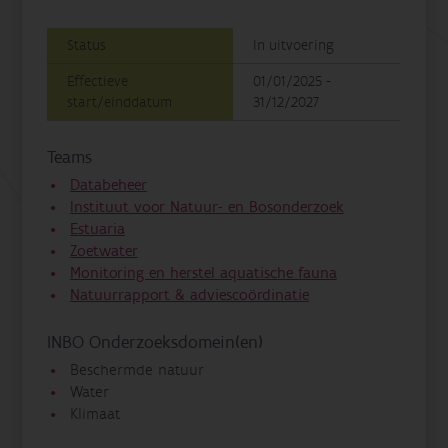
Status
In uitvoering
Effectieve
01/01/2025 -
start/einddatum
31/12/2027
Teams
Databeheer
Instituut voor Natuur- en Bosonderzoek
Estuaria
Zoetwater
Monitoring en herstel aquatische fauna
Natuurrapport & adviescoördinatie
INBO Onderzoeksdomein(en)
Beschermde natuur
Water
Klimaat