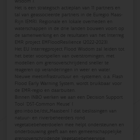
wisdom ).
Het is een strategisch actieplan van 11 partners en
tal van geassocieerde partners in de Euregio Maas-
Rijn (EMR). Regionale en lokale overheden en
waterschappen in de drie landen bouwen voort op
de samenwerking en de resultaten van het Interreg
EMR project EMFloodResilience (2022-2023).
Het EU Interregproject Flood Wisdom zal leiden tot
het beter voorspellen van overstromingen, met
modellen om grensoverschrijdend sneller te
reageren op veranderingen in weer en water.
Nieuwe meetinfrastructuur en -systemen, o.a. Flash
Flood Early Warning System, wordt bruikbaar voor
de EMR-regio en daarbuiten.
Binnen INBO werken we aan een Decision Support
Tool 'DST-Common Meuse' (
geo.inbo.be/dst_Maasbenl ) dat beslissingen van
natuur- en rivierbeheerders rond
vegetatiebeheerdoelen mee helpt ondersteunen en
onderbouwing geeft aan een gemeenschappelijke
grensoverschrijdende Vegetatiebeheervisie.