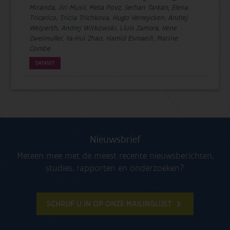
Miranda, Jiri Musil, Meta Povz, Serhan Tarkan, Elena
Tricarico, Tricia Trichkova, Hugo Verreycken, Andrej
Weiperth, Andrej Witkowski, Lluis Zamora, Irene
Zweimuller, Ya-Hui Zhao, Hamid Esmaeili, Marine
Combe
DATASET
Nieuwsbrief
Meteen mee met de meest recente nieuwsberichten,
studies, rapporten en onderzoeken?
SCHRIJF U IN OP ONZE MAILINGLIJST