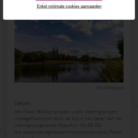
Enkel minimale cookies aanvaarden
(Shutterstock)
Details
Het Flood Wisdom-project is een Interreg-project
medegefinancierd door de EU in het kader van het
Interreg-programma Maas-Rijn (NL-BE-DE)
(zie www.interregmeuserhine.eu/en/projects/flood-