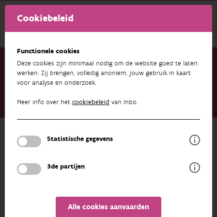
Cookiebeleid
Functionele cookies
Deze cookies zijn minimaal nodig om de website goed te laten
werken. Zij brengen, volledig anoniem, jouw gebruik in kaart
voor analyse en onderzoek.
Onderzoek & resultaten
Publicaties
Handboek voor beheerders. Europese natuurdoelstellingen op
Meer info over het
cookiebeleid
van Inbo.
het terrein: deel II Soorten
Terug naar overzicht
Statistische gegevens
Handboek voor beheerders. Europese
natuurdoelstellingen op het terrein:
3de partijen
deel II Soorten
01/01/2014
Alle cookies aanvaarden