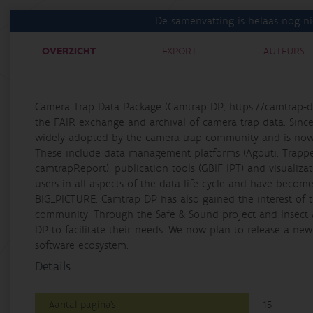
De samenvatting is helaas nog ni
OVERZICHT
EXPORT
AUTEURS
Camera Trap Data Package (Camtrap DP, https://camtrap-d
the FAIR exchange and archival of camera trap data. Sinc
widely adopted by the camera trap community and is now 
These include data management platforms (Agouti, Trapper,
camtrapReport), publication tools (GBIF IPT) and visualiza
users in all aspects of the data life cycle and have becom
BIG_PICTURE. Camtrap DP has also gained the interest of 
community. Through the Safe & Sound project and Insect 
DP to facilitate their needs. We now plan to release a new
software ecosystem.
Details
Aantal pagina's
15