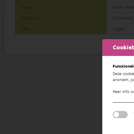
Type
Paper/Powe
Categorie
Onderzoek
Taal
Engels
Cookieb
Functionel
Deze cookie
anoniem, jo
Meer info o