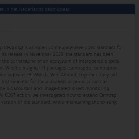
et in het Nederlands beschikbaar.
p.tdwg.org) is an open community-developed standard for
e its release in November 2023, the standard has been
the cornerstone of an ecosystem of interoperable tools.
 Wildlife Insights), R packages (camtrapdp, camtraptor,
tion software (BioWatch, Wild Album). Together, they aid
e instrumental for meta-analysis in projects such as
the bioacoustics and image-based insect monitoring
AI COST action, we investigated how to extend Camtrap
 version of the standard, while maintaining the existing