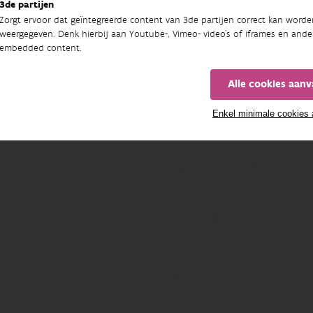
3de partijen
Zorgt ervoor dat geïntegreerde content van 3de partijen correct kan worde
weergegeven. Denk hierbij aan Youtube-, Vimeo- video's of iframes en ande
embedded content.
Alle cookies aan
Enkel minimale cookies