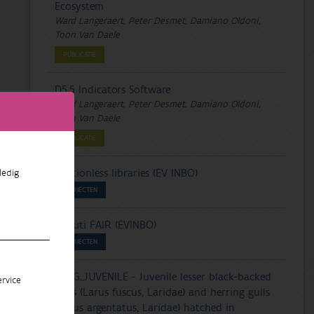
Ecosystem
Ward Langeraert, Peter Desmet, Damiano Oldoni,
Toon Van Daele
PUBLICATIE
D5.5 Indicators Software
Ward Langeraert, Peter Desmet, Damiano Oldoni,
Toon Van Daele
PUBLICATIE
Frictionless libraries (EV INBO)
ledig
PROJECTEN
Agouti FAIR (EVINBO)
PROJECTEN
LBBG_JUVENILE - Juvenile lesser black-backed
rvice
gulls (Larus fuscus, Laridae) and herring gulls
(Larus argentatus, Laridae) hatched in