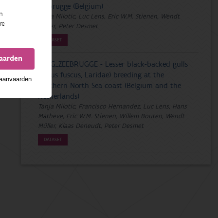
Zeebrugge (Belgium)
n
Tanja Milotic, Luc Lens, Eric W.M. Stienen, Wendt
re
Müller, Peter Desmet
DATASET
vaarden
LBBG_ZEEBRUGGE - Lesser black-backed gulls
(Larus fuscus, Laridae) breeding at the
 aanvaarden
southern North Sea coast (Belgium and the
Netherlands)
Tanja Milotic, Francisco Hernandez, Luc Lens, Hans
Matheve, Eric W.M. Stienen, Willem Bouten, Wendt
Müller, Klaas Deneudt, Peter Desmet
DATASET