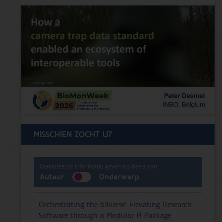
MISSCHIEN ZOCHT U?
Gerelateerde informatie geven op basis van:
Auteur
Onderwerp
Orchestrating the b3verse: Elevating Research
Software through a Modular R Package