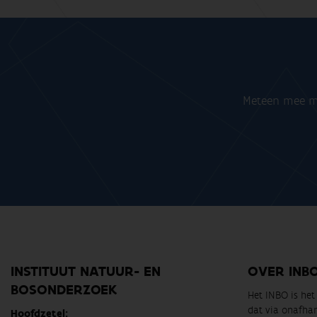
Meteen mee me
INSTITUUT NATUUR- EN
OVER INB
BOSONDERZOEK
Het INBO is he
dat via onafha
Hoofdzetel: